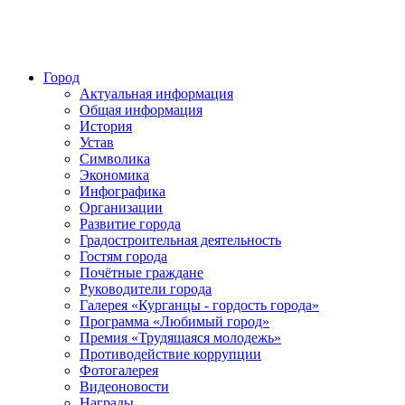
Город
Актуальная информация
Общая информация
История
Устав
Символика
Экономика
Инфографика
Организации
Развитие города
Градостроительная деятельность
Гостям города
Почётные граждане
Руководители города
Галерея «Курганцы - гордость города»
Программа «Любимый город»
Премия «Трудящаяся молодежь»
Противодействие коррупции
Фотогалерея
Видеоновости
Награды