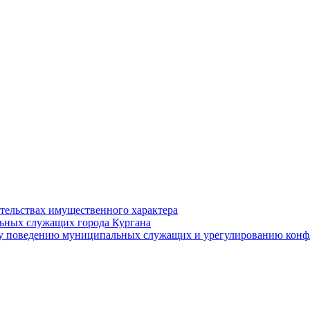
ательствах имущественного характера
ьных служащих города Кургана
у поведению муниципальных служащих и урегулированию конфл