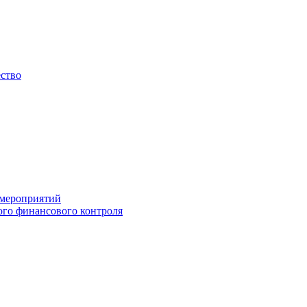
ество
 мероприятий
го финансового контроля