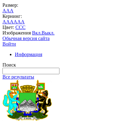
Размер:
A
A
A
Кернинг:
AA
AA
AA
Цвет:
C
C
C
Изображения
Вкл.
Выкл.
Обычная версия сайта
Войти
Информация
Поиск
Все результаты