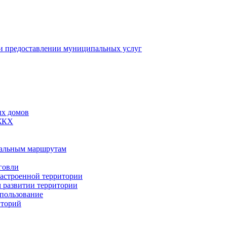
 предоставлении муниципальных услуг
ых домов
 ЖКХ
пальным маршрутам
говли
застроенной территории
м развитии территории
спользование
иторий