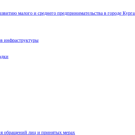
звитию малого и среднего предпринимательства в городе Курга
ов инфраструктуры
адки
ия обращений лиц и принятых мерах