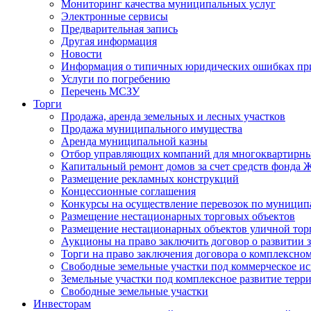
Мониторинг качества муниципальных услуг
Электронные сервисы
Предварительная запись
Другая информация
Новости
Информация о типичных юридических ошибках при
Услуги по погребению
Перечень МСЗУ
Торги
Продажа, аренда земельных и лесных участков
Продажа муниципального имущества
Аренда муниципальной казны
Отбор управляющих компаний для многоквартирн
Капитальный ремонт домов за счет средств фонда
Размещение рекламных конструкций
Концессионные соглашения
Конкурсы на осуществление перевозок по муници
Размещение нестационарных торговых объектов
Размещение нестационарных объектов уличной тор
Аукционы на право заключить договор о развитии 
Торги на право заключения договора о комплексно
Свободные земельные участки под коммерческое и
Земельные участки под комплексное развитие терр
Свободные земельные участки
Инвесторам