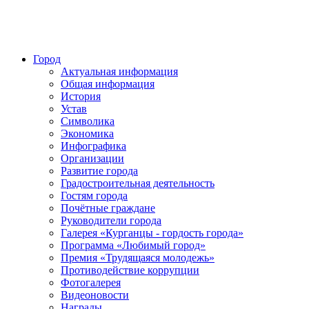
Город
Актуальная информация
Общая информация
История
Устав
Символика
Экономика
Инфографика
Организации
Развитие города
Градостроительная деятельность
Гостям города
Почётные граждане
Руководители города
Галерея «Курганцы - гордость города»
Программа «Любимый город»
Премия «Трудящаяся молодежь»
Противодействие коррупции
Фотогалерея
Видеоновости
Награды