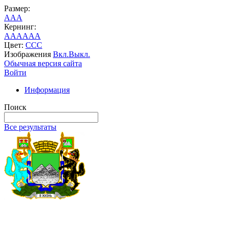
Размер:
A
A
A
Кернинг:
AA
AA
AA
Цвет:
C
C
C
Изображения
Вкл.
Выкл.
Обычная версия сайта
Войти
Информация
Поиск
Все результаты