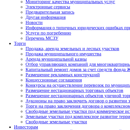
Мониторинг качества муниципальных услуг
Электронные сервисы
Предварительная запись
Другая информация
Новости
Информация о типичных юридических ошибках при
Услуги по погребению
Перечень МСЗУ
Торги
Продажа, аренда земельных и лесных участков
Продажа муниципального имущества
Аренда муниципальной казны
Отбор управляющих компаний для многоквартирн
Капитальный ремонт домов за счет средств фонда
Размещение рекламных конструкций
Концессионные соглашения
Конкурсы на осуществление перевозок по муници
Размещение нестационарных торговых объектов
Размещение нестационарных объектов уличной тор
Аукционы на право заключить договор о развитии 
Торги на право заключения договора о комплексно
Свободные земельные участки под коммерческое и
Земельные участки под комплексное развитие терр
Свободные земельные участки
Инвесторам