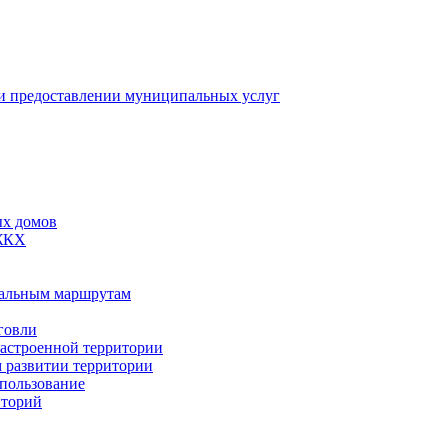
 предоставлении муниципальных услуг
ых домов
 ЖКХ
пальным маршрутам
говли
застроенной территории
м развитии территории
спользование
иторий