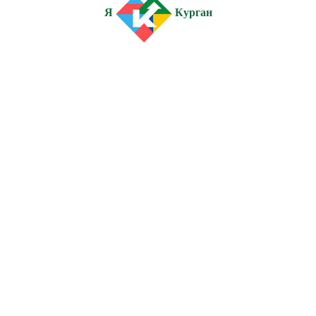
Я
Курган