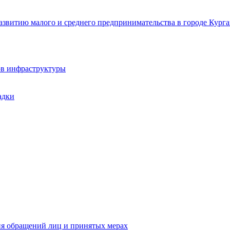
звитию малого и среднего предпринимательства в городе Курга
ов инфраструктуры
адки
ия обращений лиц и принятых мерах