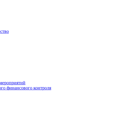
ество
 мероприятий
го финансового контроля