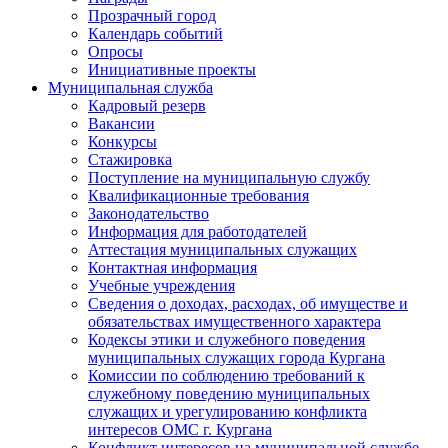
Прозрачный город
Календарь событий
Опросы
Инициативные проекты
Муниципальная служба
Кадровый резерв
Вакансии
Конкурсы
Стажировка
Поступление на муниципальную службу
Квалификационные требования
Законодательство
Информация для работодателей
Аттестация муниципальных служащих
Контактная информация
Учебные учреждения
Сведения о доходах, расходах, об имуществе и
обязательствах имущественного характера
Кодексы этики и служебного поведения
муниципальных служащих города Кургана
Комиссии по соблюдению требований к
служебному поведению муниципальных
служащих и урегулированию конфликта
интересов ОМС г. Кургана
Конфликт интересов на муниципальной службе