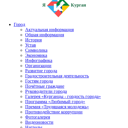
Я
Курган
Город
Актуальная информация
Общая информация
История
Устав
Символика
Экономика
Инфографика
Организации
Развитие города
Градостроительная деятельность
Гостям города
Почётные граждане
Руководители города
Галерея «Курганцы - гордость города»
Программа «Любимый город»
Премия «Трудящаяся молодежь»
Противодействие коррупции
Фотогалерея
Видеоновости
Награды