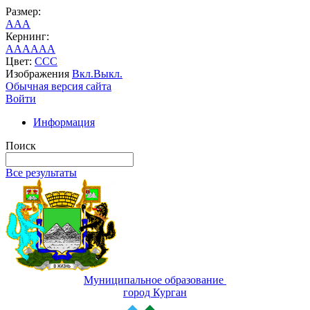
Размер:
A
A
A
Кернинг:
AA
AA
AA
Цвет:
C
C
C
Изображения
Вкл.
Выкл.
Обычная версия сайта
Войти
Информация
Поиск
Все результаты
Муниципальное образование
город Курган