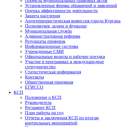
Проекты муниципальных правовых актов
Установленные формы обращений и заявлений
Оценка эффективности деятельности
Защита населения
Антитеррористическая комиссия города Кургана
Полномочия, задачи и функции
Муниципальная служба
Административная реформа
Результаты проверок
Информационные системы
Учрежденные СМИ
Официальные визиты и рабочие поездки
Участие в программах и международное
сотрудничество
Статистическая информация
Контакты
Общественная приемная
ЕГИССО
КСП
Положение о КСП
Руководитель
Регламент КСП
План работы на год
Отчеты и заключения КСП по итогам
контрольных мероприятий