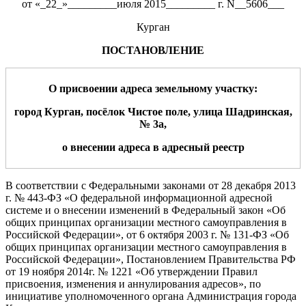
от «_22_»_________июля 2015_________ г. N__5606___
Курган
ПОСТАНОВЛЕНИЕ
О
присвоении ад
реса
земельному участку
:
город Курган,
посёлок Чистое п
оле
,
улица
Шадринская,
№ 3а
,
о внесении адреса в адресный реестр
В соответствии с Федеральным
и законами от 28 декабря 2013
г.
№ 443-ФЗ «О федеральной информационной адресной
системе и о внесении изменений
в Федеральный закон «Об
общих принципах организации местного самоуправления в
Российской Федерации», от 6 октября 2003 г.
№
131-ФЗ «Об
общих
принципах организации местного
самоуправления в
Российской Федерации»
, Постановлением Правительства РФ
от 19 ноября 2014г. № 1221 «Об утверждении Правил
присвоения, изменения и аннулирования адресов», по
инициативе уполномоченного органа
Администрация
города