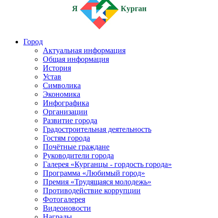
Я
Курган
Город
Актуальная информация
Общая информация
История
Устав
Символика
Экономика
Инфографика
Организации
Развитие города
Градостроительная деятельность
Гостям города
Почётные граждане
Руководители города
Галерея «Курганцы - гордость города»
Программа «Любимый город»
Премия «Трудящаяся молодежь»
Противодействие коррупции
Фотогалерея
Видеоновости
Награды