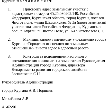
Курга
на
п о с т а н о в л я е т:
Присвоить адрес земельному участку с
кадастровым номером 45:25:030202:149: Российская
Федерация, Курганская область, город Курган, посёлок
Чистое поле, улица Шадринская, № 3а (ранее земельный
участок значился: Российская Федерация, Курганская
обл., г. Курган, п. Чистое Поле, ул. 2-я Чистополевая, 1) .
Муниципальному казенному учреждению города
Кургана «Городская инспекция по земельным
отношениям» внести адрес в адресный реестр.
Контроль
за
исполнением настоящего
постановления возложить на заместителя Руководителя
Администрации города
Кургана
, директора
Департамента развития городского хозяйства
Заскалькина С.Н.
Руководитель Администрации
города Кургана А.В. Поршань
Михайлова А.В.
41-62-96