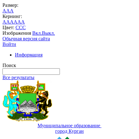
Размер:
A
A
A
Кернинг:
AA
AA
AA
Цвет:
C
C
C
Изображения
Вкл.
Выкл.
Обычная версия сайта
Войти
Информация
Поиск
Все результаты
Муниципальное образование
город Курган