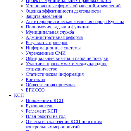
Проекты муниципальных правовых актов
Установленные формы обращений и заявлений
Оценка эффективности деятельности
Защита населения
Антитеррористическая комиссия города Кургана
Полномочия, задачи и функции
Муниципальная служба
Административная реформа
Результаты проверок
Информационные системы
Учрежденные СМИ
Официальные визиты и рабочие поездки
Участие в программах и международное
сотрудничество
Статистическая информация
Контакты
Общественная приемная
ЕГИССО
КСП
Положение о КСП
Руководитель
Регламент КСП
План работы на год
Отчеты и заключения КСП по итогам
контрольных мероприятий