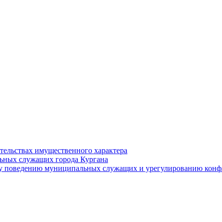
ательствах имущественного характера
ьных служащих города Кургана
у поведению муниципальных служащих и урегулированию конфл