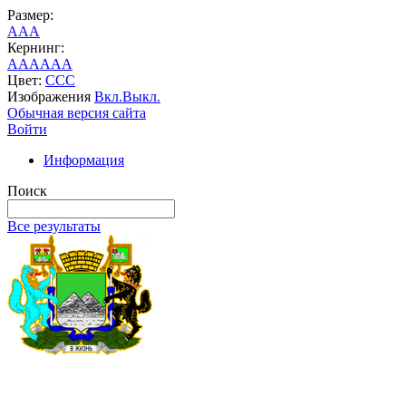
Размер:
A
A
A
Кернинг:
AA
AA
AA
Цвет:
C
C
C
Изображения
Вкл.
Выкл.
Обычная версия сайта
Войти
Информация
Поиск
Все результаты