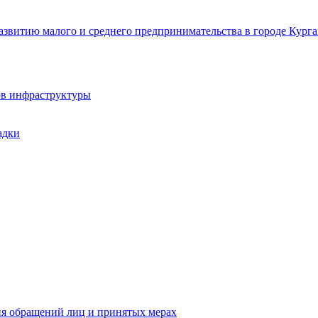
звитию малого и среднего предпринимательства в городе Курга
ов инфраструктуры
адки
ия обращений лиц и принятых мерах