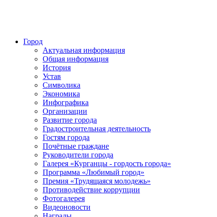
Город
Актуальная информация
Общая информация
История
Устав
Символика
Экономика
Инфографика
Организации
Развитие города
Градостроительная деятельность
Гостям города
Почётные граждане
Руководители города
Галерея «Курганцы - гордость города»
Программа «Любимый город»
Премия «Трудящаяся молодежь»
Противодействие коррупции
Фотогалерея
Видеоновости
Награды