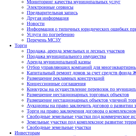
Мониторинг качества муниципальных услуг
Электронные сервисы
Предварительная запись
Другая информация
Новости
Информация о типичных юридических ошибках при
Услуги по погребению
Перечень МСЗУ
Торги
Продажа, аренда земельных и лесных участков
Продажа муниципального имущества
Аренда муниципальной казны
Отбор управляющих компаний для многоквартирн
Капитальный ремонт домов за счет средств фонда
Размещение рекламных конструкций
Концессионные соглашения
Конкурсы на осуществление перевозок по муници
Размещение нестационарных торговых объектов
Размещение нестационарных объектов уличной тор
Аукционы на право заключить договор о развитии 
Торги на право заключения договора о комплексно
Свободные земельные участки под коммерческое и
Земельные участки под комплексное развитие терр
Свободные земельные участки
Инвесторам