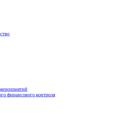
ество
 мероприятий
го финансового контроля