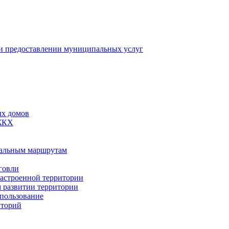
 предоставлении муниципальных услуг
ых домов
 ЖКХ
пальным маршрутам
говли
застроенной территории
м развитии территории
спользование
иторий