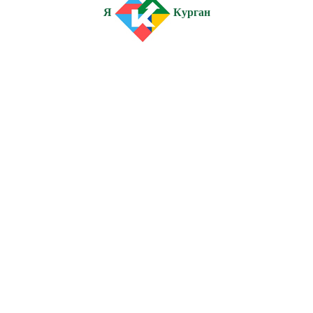
Я
Курган