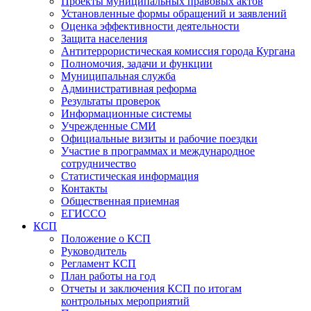
Проекты муниципальных правовых актов
Установленные формы обращений и заявлений
Оценка эффективности деятельности
Защита населения
Антитеррористическая комиссия города Кургана
Полномочия, задачи и функции
Муниципальная служба
Административная реформа
Результаты проверок
Информационные системы
Учрежденные СМИ
Официальные визиты и рабочие поездки
Участие в программах и международное
сотрудничество
Статистическая информация
Контакты
Общественная приемная
ЕГИССО
КСП
Положение о КСП
Руководитель
Регламент КСП
План работы на год
Отчеты и заключения КСП по итогам
контрольных мероприятий