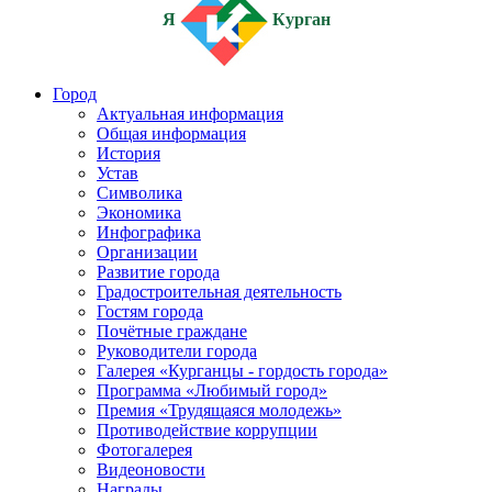
Я
Курган
Город
Актуальная информация
Общая информация
История
Устав
Символика
Экономика
Инфографика
Организации
Развитие города
Градостроительная деятельность
Гостям города
Почётные граждане
Руководители города
Галерея «Курганцы - гордость города»
Программа «Любимый город»
Премия «Трудящаяся молодежь»
Противодействие коррупции
Фотогалерея
Видеоновости
Награды