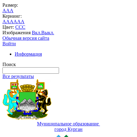
Размер:
A
A
A
Кернинг:
AA
AA
AA
Цвет:
C
C
C
Изображения
Вкл.
Выкл.
Обычная версия сайта
Войти
Информация
Поиск
Все результаты
Муниципальное образование
город Курган