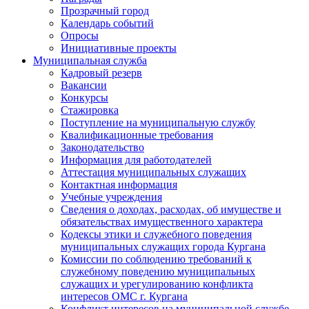
Прозрачный город
Календарь событий
Опросы
Инициативные проекты
Муниципальная служба
Кадровый резерв
Вакансии
Конкурсы
Стажировка
Поступление на муниципальную службу
Квалификационные требования
Законодательство
Информация для работодателей
Аттестация муниципальных служащих
Контактная информация
Учебные учреждения
Сведения о доходах, расходах, об имуществе и
обязательствах имущественного характера
Кодексы этики и служебного поведения
муниципальных служащих города Кургана
Комиссии по соблюдению требований к
служебному поведению муниципальных
служащих и урегулированию конфликта
интересов ОМС г. Кургана
Конфликт интересов на муниципальной службе