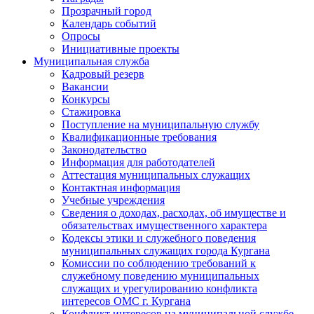
Прозрачный город
Календарь событий
Опросы
Инициативные проекты
Муниципальная служба
Кадровый резерв
Вакансии
Конкурсы
Стажировка
Поступление на муниципальную службу
Квалификационные требования
Законодательство
Информация для работодателей
Аттестация муниципальных служащих
Контактная информация
Учебные учреждения
Сведения о доходах, расходах, об имуществе и
обязательствах имущественного характера
Кодексы этики и служебного поведения
муниципальных служащих города Кургана
Комиссии по соблюдению требований к
служебному поведению муниципальных
служащих и урегулированию конфликта
интересов ОМС г. Кургана
Конфликт интересов на муниципальной службе