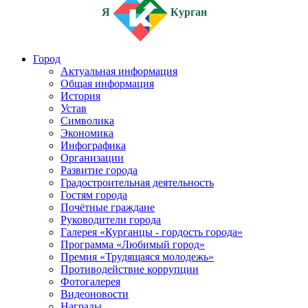
Я
Курган
Город
Актуальная информация
Общая информация
История
Устав
Символика
Экономика
Инфографика
Организации
Развитие города
Градостроительная деятельность
Гостям города
Почётные граждане
Руководители города
Галерея «Курганцы - гордость города»
Программа «Любимый город»
Премия «Трудящаяся молодежь»
Противодействие коррупции
Фотогалерея
Видеоновости
Награды