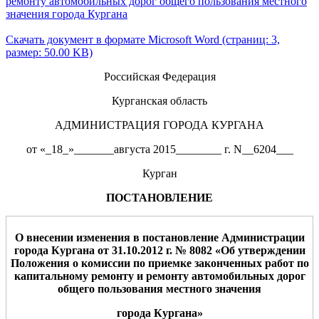
ремонту автомобильных дорог общего пользования местного
значения города Кургана
Скачать документ в формате Microsoft Word (страниц: 3,
размер: 50.00 KB)
Российская Федерация
Курганская область
АДМИНИСТРАЦИЯ ГОРОДА КУРГАНА
от «_18_»_______августа 2015________ г. N__6204___
Курган
ПОСТАНОВЛЕНИЕ
О внесении изменения
в постановление Администрации
города Кургана от
31
.10.2012 г. №
8082
«
О
б утверждении
Положения о
комиссии по
приемке законченных работ по
капитальному ремонту и ремонту автомобильных дорог
общего пользования м
естного значения
города Кургана»