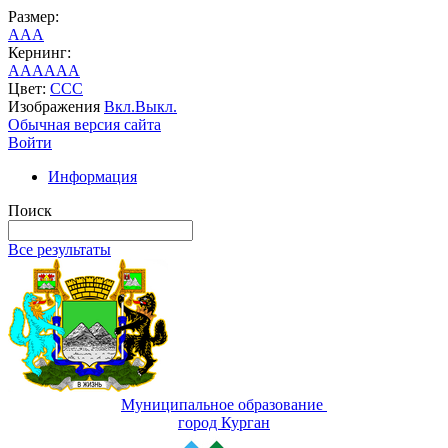
Размер:
A
A
A
Кернинг:
AA
AA
AA
Цвет:
C
C
C
Изображения
Вкл.
Выкл.
Обычная версия сайта
Войти
Информация
Поиск
Все результаты
Муниципальное образование
город Курган