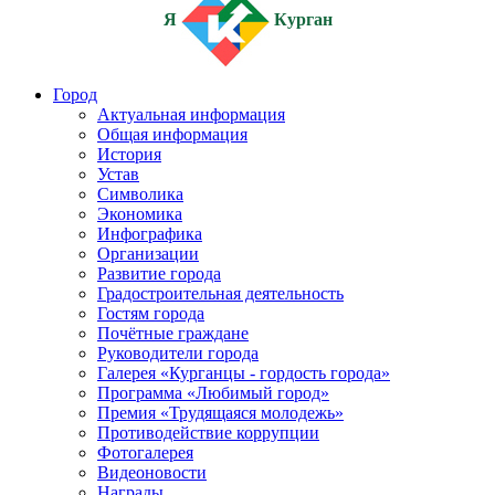
Я
Курган
Город
Актуальная информация
Общая информация
История
Устав
Символика
Экономика
Инфографика
Организации
Развитие города
Градостроительная деятельность
Гостям города
Почётные граждане
Руководители города
Галерея «Курганцы - гордость города»
Программа «Любимый город»
Премия «Трудящаяся молодежь»
Противодействие коррупции
Фотогалерея
Видеоновости
Награды