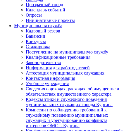
Прозрачный город
Календарь событий
Опросы
Инициативные проекты
Муниципальная служба
Кадровый резерв
Вакансии
Конкурсы
Стажировка
Поступление на муниципальную службу
Квалификационные требования
Законодательство
Информация для работодателей
Аттестация муниципальных служащих
Контактная информация
Учебные учреждения
Сведения о доходах, расходах, об имуществе и
обязательствах имущественного характера
Кодексы этики и служебного поведения
муниципальных служащих города Кургана
Комиссии по соблюдению требований к
служебному поведению муниципальных
служащих и урегулированию конфликта
интересов ОМС г. Кургана
Конфликт интересов на муниципальной службе