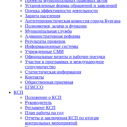
Проекты муниципальных правовых актов
Установленные формы обращений и заявлений
Оценка эффективности деятельности
Защита населения
Антитеррористическая комиссия города Кургана
Полномочия, задачи и функции
Муниципальная служба
Административная реформа
Результаты проверок
Информационные системы
Учрежденные СМИ
Официальные визиты и рабочие поездки
Участие в программах и международное
сотрудничество
Статистическая информация
Контакты
Общественная приемная
ЕГИССО
КСП
Положение о КСП
Руководитель
Регламент КСП
План работы на год
Отчеты и заключения КСП по итогам
контрольных мероприятий