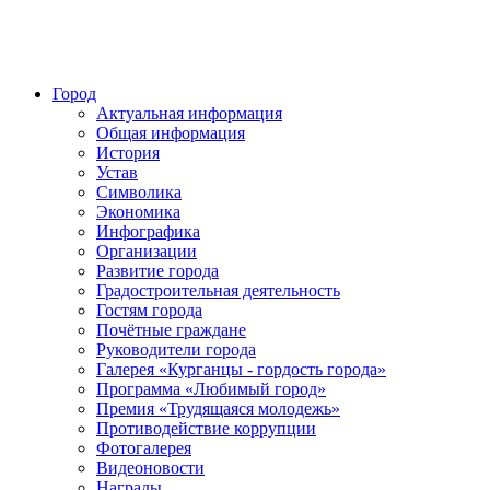
Город
Актуальная информация
Общая информация
История
Устав
Символика
Экономика
Инфографика
Организации
Развитие города
Градостроительная деятельность
Гостям города
Почётные граждане
Руководители города
Галерея «Курганцы - гордость города»
Программа «Любимый город»
Премия «Трудящаяся молодежь»
Противодействие коррупции
Фотогалерея
Видеоновости
Награды