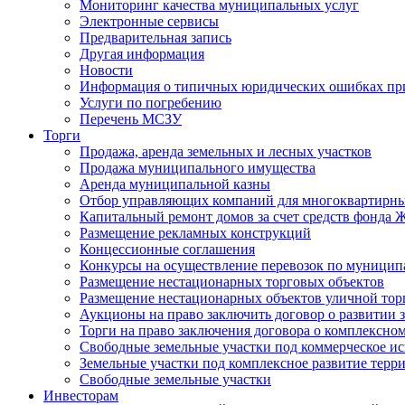
Мониторинг качества муниципальных услуг
Электронные сервисы
Предварительная запись
Другая информация
Новости
Информация о типичных юридических ошибках при
Услуги по погребению
Перечень МСЗУ
Торги
Продажа, аренда земельных и лесных участков
Продажа муниципального имущества
Аренда муниципальной казны
Отбор управляющих компаний для многоквартирн
Капитальный ремонт домов за счет средств фонда
Размещение рекламных конструкций
Концессионные соглашения
Конкурсы на осуществление перевозок по муници
Размещение нестационарных торговых объектов
Размещение нестационарных объектов уличной тор
Аукционы на право заключить договор о развитии 
Торги на право заключения договора о комплексно
Свободные земельные участки под коммерческое и
Земельные участки под комплексное развитие терр
Свободные земельные участки
Инвесторам