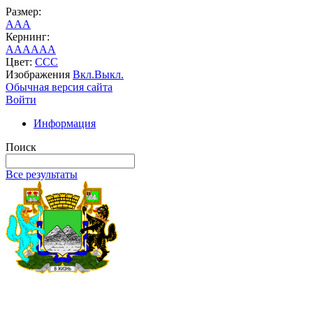
Размер:
A
A
A
Кернинг:
AA
AA
AA
Цвет:
C
C
C
Изображения
Вкл.
Выкл.
Обычная версия сайта
Войти
Информация
Поиск
Все результаты