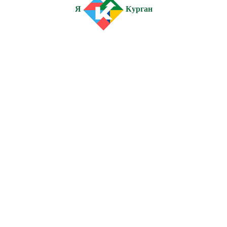
Я
Курган