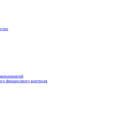
ество
 мероприятий
го финансового контроля