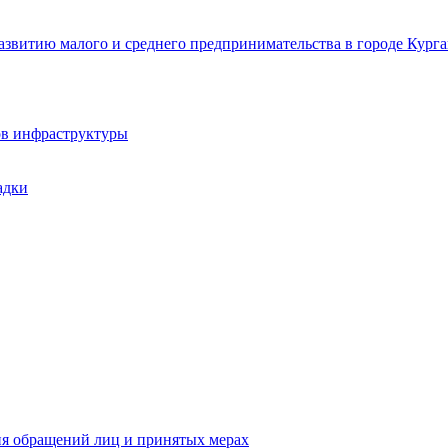
звитию малого и среднего предпринимательства в городе Курга
ов инфраструктуры
адки
ия обращений лиц и принятых мерах