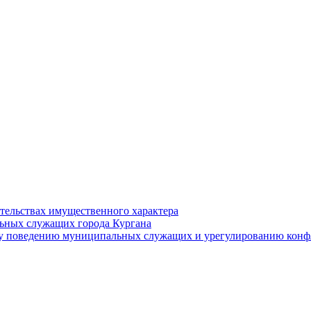
ательствах имущественного характера
ьных служащих города Кургана
у поведению муниципальных служащих и урегулированию конфл