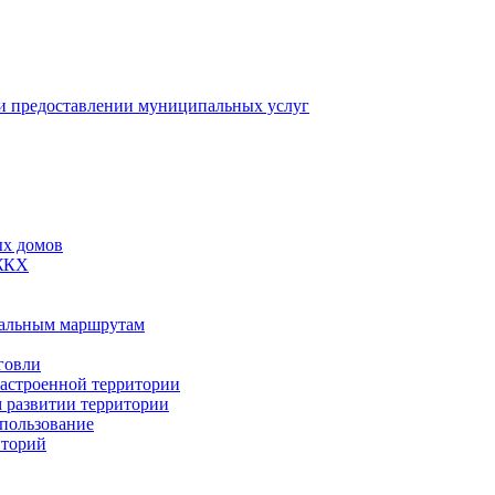
 предоставлении муниципальных услуг
ых домов
 ЖКХ
пальным маршрутам
говли
застроенной территории
м развитии территории
спользование
иторий