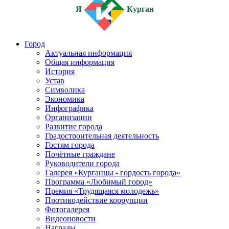
Я
Курган
Город
Актуальная информация
Общая информация
История
Устав
Символика
Экономика
Инфографика
Организации
Развитие города
Градостроительная деятельность
Гостям города
Почётные граждане
Руководители города
Галерея «Курганцы - гордость города»
Программа «Любимый город»
Премия «Трудящаяся молодежь»
Противодействие коррупции
Фотогалерея
Видеоновости
Награды