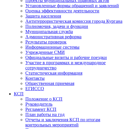
Проекты муниципальных правовых актов
Установленные формы обращений и заявлений
Оценка эффективности деятельности
Защита населения
Антитеррористическая комиссия города Кургана
Полномочия, задачи и функции
Муниципальная служба
Административная реформа
Результаты проверок
Информационные системы
Учрежденные СМИ
Официальные визиты и рабочие поездки
Участие в программах и международное
сотрудничество
Статистическая информация
Контакты
Общественная приемная
ЕГИССО
КСП
Положение о КСП
Руководитель
Регламент КСП
План работы на год
Отчеты и заключения КСП по итогам
контрольных мероприятий