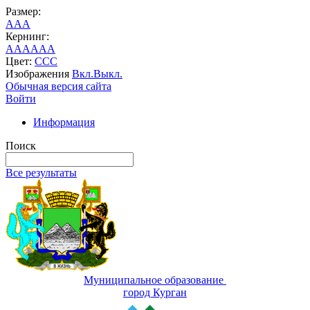
Размер:
A
A
A
Кернинг:
AA
AA
AA
Цвет:
C
C
C
Изображения
Вкл.
Выкл.
Обычная версия сайта
Войти
Информация
Поиск
Все результаты
Муниципальное образование
город Курган