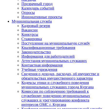
Прозрачный город
Календарь событий
Опросы
Инициативные проекты
Муниципальная служба
Кадровый резерв
Вакансии
Конкурсы
Стажировка
Поступление на муниципальную службу
Квалификационные требования
Законодательство
Информация для работодателей
Аттестация муниципальных служащих
Контактная информация
Учебные учреждения
Сведения о доходах, расходах, об имуществе и
обязательствах имущественного характера
Кодексы этики и служебного поведения
муниципальных служащих города Кургана
Комиссии по соблюдению требований к
служебному поведению муниципальных
служащих и урегулированию конфликта
интересов ОМС г. Кургана
Конфликт интересов на муниципальной службе