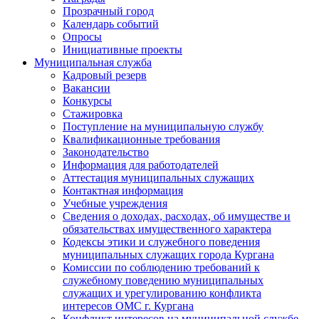
Прозрачный город
Календарь событий
Опросы
Инициативные проекты
Муниципальная служба
Кадровый резерв
Вакансии
Конкурсы
Стажировка
Поступление на муниципальную службу
Квалификационные требования
Законодательство
Информация для работодателей
Аттестация муниципальных служащих
Контактная информация
Учебные учреждения
Сведения о доходах, расходах, об имуществе и
обязательствах имущественного характера
Кодексы этики и служебного поведения
муниципальных служащих города Кургана
Комиссии по соблюдению требований к
служебному поведению муниципальных
служащих и урегулированию конфликта
интересов ОМС г. Кургана
Конфликт интересов на муниципальной службе