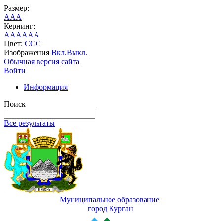
Размер:
A
A
A
Кернинг:
AA
AA
AA
Цвет:
C
C
C
Изображения
Вкл.
Выкл.
Обычная версия сайта
Войти
Информация
Поиск
Все результаты
Муниципальное образование
город Курган