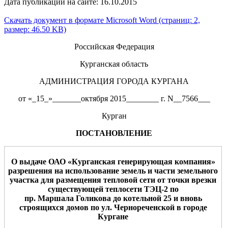
Дата публикации на сайте: 16.10.2015
Скачать документ в формате Microsoft Word (страниц: 2,
размер: 46.50 KB)
Российская Федерация
Курганская область
АДМИНИСТРАЦИЯ ГОРОДА КУРГАНА
от «_15_»_______октября 2015________ г. N__7566___
Курган
ПОСТАНОВЛЕНИЕ
О
выдаче
ОА
О «
Курганская генерирующая компания
»
разрешения на использование земель
и части земельного
участка
для размещения
тепловой сети от точки врезки
существующей теплосети ТЭЦ-2 по
пр.
Маршала
Голикова до котельной 25 и вновь
строящихся домов по ул. Чернореченск
ой
в
город
е
Курган
е