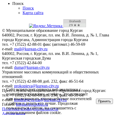
Поиск
Поиск
Карта сайта
© Муниципальное образование город Курган
640002, Россия, г. Курган, пл. им. В.И. Ленина, д. № 1, Глава
города Кургана, Администрация города Кургана
тел. +7 (3522) 42-88-01 факс (автомат.) 46-59-69
e-mail:
mail@kurgan-city.ru
640002, Россия, г. Курган, пл. им. В.И. Ленина, д. № 1,
Курганская городская Дума
тел. +7 (3522) 42-84-00
e-mail:
duma@kurgan-city.ru
Управление массовых коммуникаций и общественных
отношений:
тел. +7 (3522) 42-88-08 доб. 232, факс 46-51-64
e-mail:
prokopieva@kurgan-city.ru
Сайт использует сервисы веб-аналитики с
Пресс-служба муниципального образования город Курган:
помощью технологии «cookie». Это позволяет
тел. +7 (3522) 42-88-08 доб. 236, факс 46-51-64
нам анализировать взаимодействие посетителей
e-mail:
kondratyeva-ma@kurgan-city.ru
Принять
с сайтом и делать его лучше. Продолжая
Госвеб:
kurgan.gosuslugi.ru
пользоваться сайтом, вы соглашаетесь с
Политика конфиденциальности
использованием файлов cookie.
Авторизация