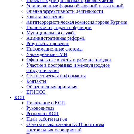
Проекты муниципальных правовых актов
Установленные формы обращений и заявлений
Оценка эффективности деятельности
Защита населения
Антитеррористическая комиссия города Кургана
Полномочия, задачи и функции
Муниципальная служба
Административная реформа
Результаты проверок
Информационные системы
Учрежденные СМИ
Официальные визиты и рабочие поездки
Участие в программах и международное
сотрудничество
Статистическая информация
Контакты
Общественная приемная
ЕГИССО
КСП
Положение о КСП
Руководитель
Регламент КСП
План работы на год
Отчеты и заключения КСП по итогам
контрольных мероприятий