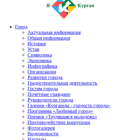
Я
Курган
Город
Актуальная информация
Общая информация
История
Устав
Символика
Экономика
Инфографика
Организации
Развитие города
Градостроительная деятельность
Гостям города
Почётные граждане
Руководители города
Галерея «Курганцы - гордость города»
Программа «Любимый город»
Премия «Трудящаяся молодежь»
Противодействие коррупции
Фотогалерея
Видеоновости
Награды