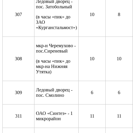
Ледовый дворец -
пос. Затобольный
307
10
8
(в часы «пик» до
ЗАО
«Курганстальмост»)
мкр-н Черемухово -
пос.Сиреневый
308
10
10
(в часы «пик» до
мкр-на Нижняя
Утятка)
Ледовый дворец -
309
6
6
пос. Смолино
ОАО «Синтез» - 1
311
11
11
микрорайон