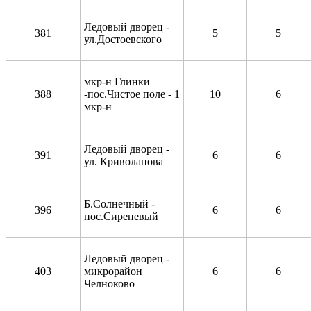
Ледовый дворец -
381
5
5
ул.Достоевского
мкр-н Глинки
388
-пос.Чистое поле - 1
10
6
мкр-н
Ледовый дворец -
391
6
6
ул. Криволапова
Б.Солнечный -
396
6
6
пос.Сиреневый
Ледовый дворец -
403
микрорайон
6
6
Челноково