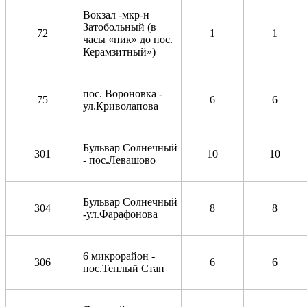
Вокзал -мкр-н
Затобольный (в
72
1
1
часы «пик» до пос.
Керамзитный»)
пос. Вороновка -
75
6
6
ул.Криволапова
Бульвар Солнечный
301
10
10
- пос.Левашово
Бульвар Солнечный
304
8
8
-ул.Фарафонова
6 микрорайон -
306
6
6
пос.Теплый Стан