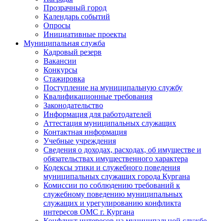
Прозрачный город
Календарь событий
Опросы
Инициативные проекты
Муниципальная служба
Кадровый резерв
Вакансии
Конкурсы
Стажировка
Поступление на муниципальную службу
Квалификационные требования
Законодательство
Информация для работодателей
Аттестация муниципальных служащих
Контактная информация
Учебные учреждения
Сведения о доходах, расходах, об имуществе и
обязательствах имущественного характера
Кодексы этики и служебного поведения
муниципальных служащих города Кургана
Комиссии по соблюдению требований к
служебному поведению муниципальных
служащих и урегулированию конфликта
интересов ОМС г. Кургана
Конфликт интересов на муниципальной службе