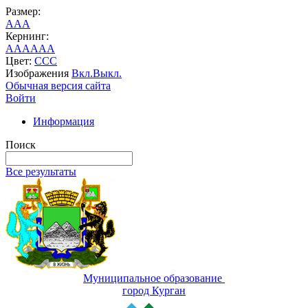
Размер:
A
A
A
Кернинг:
AA
AA
AA
Цвет:
C
C
C
Изображения
Вкл.
Выкл.
Обычная версия сайта
Войти
Информация
Поиск
Все результаты
Муниципальное образование
город Курган