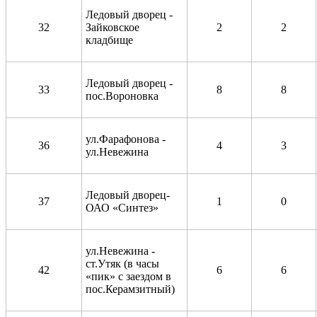
Ледовый дворец -
32
Зайковское
2
2
кладбище
Ледовый дворец -
33
8
8
пос.Вороновка
ул.Фарафонова -
36
4
3
ул.Невежина
Ледовый дворец-
37
1
0
ОАО «Синтез»
ул.Невежина -
ст.Утяк (в часы
42
6
6
«пик» с заездом в
пос.Керамзитный)