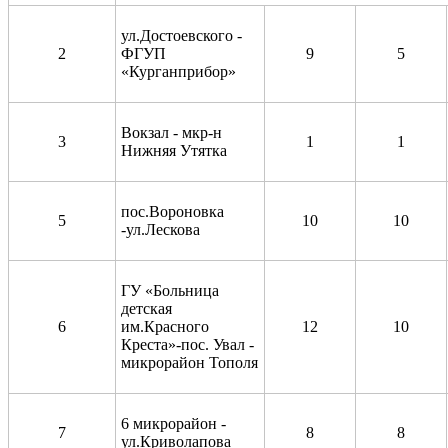
ул.Достоевского -
2
ФГУП
9
5
«Курганприбор»
Вокзал - мкр-н
3
1
1
Нижняя Утятка
пос.Вороновка
5
10
10
-ул.Лескова
ГУ «Больница
детская
6
им.Красного
12
10
Креста»-пос. Увал -
микрорайон Тополя
6 микрорайон -
7
8
8
ул.Криволапова