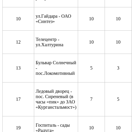
ул.Гайдара - ОАО
10
10
10
«Синтез»
Телецентр -
12
10
10
ул.Халтурина
Бульвар Солнечный
13
-
5
3
пос.Локомотивный
Ледовый дворец -
пос. Сиреневый (в
17
7
5
часы «пик» до ЗАО
«Курганстальмост»)
Госпиталь - сады
19
10
10
«Радуга»