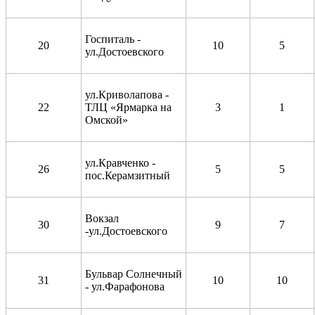
Госпиталь -
20
10
5
ул.Достоевского
ул.Криволапова -
22
ТЛЦ «Ярмарка на
3
1
Омской»
ул.Кравченко -
26
5
5
пос.Керамзитный
Вокзал
30
9
7
-ул.Достоевского
Бульвар Солнечный
31
10
10
- ул.Фарафонова