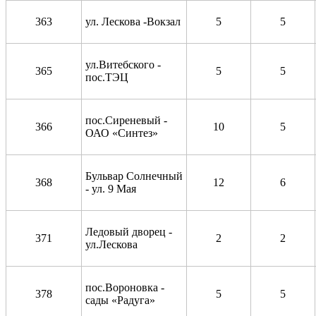
363
ул. Лескова -Вокзал
5
5
ул.Витебского -
365
5
5
пос.ТЭЦ
пос.Сиреневый -
366
10
5
ОАО «Синтез»
Бульвар Солнечный
368
12
6
- ул. 9 Мая
Ледовый дворец -
371
2
2
ул.Лескова
пос.Вороновка -
378
5
5
сады «Радуга»