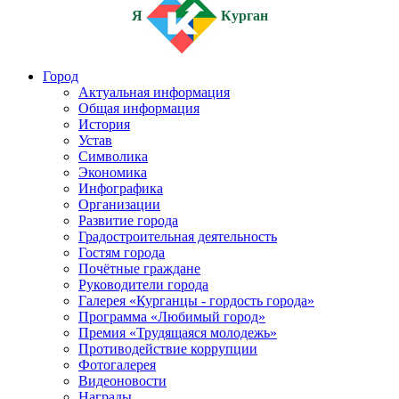
Я
Курган
Город
Актуальная информация
Общая информация
История
Устав
Символика
Экономика
Инфографика
Организации
Развитие города
Градостроительная деятельность
Гостям города
Почётные граждане
Руководители города
Галерея «Курганцы - гордость города»
Программа «Любимый город»
Премия «Трудящаяся молодежь»
Противодействие коррупции
Фотогалерея
Видеоновости
Награды