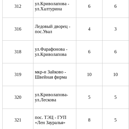
ул.Криволапова -
312
6
6
ул.Халтурина
Ледовый дворец -
316
4
3
пос.Увал
ул.Фарафонова -
318
6
6
ул.Криволапова
мкр-н Зайково -
319
10
10
Швейная фирма
ул.Криволапова-
320
5
5
ул.Лескова
пос. ТЭЦ - ГУП
321
8
5
«Лен Зауралья»