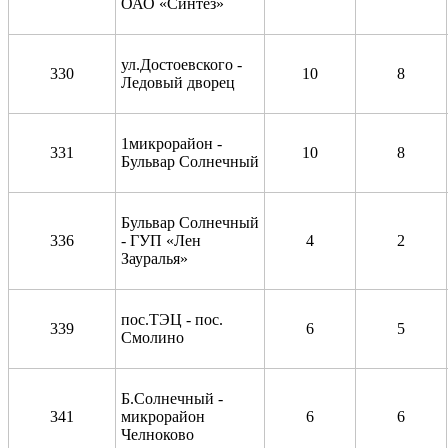
ОАО «Синтез»
ул.Достоевского -
330
10
8
Ледовый дворец
1микрорайон -
331
10
8
Бульвар Солнечный
Бульвар Солнечный
336
- ГУП «Лен
4
2
Зауралья»
пос.ТЭЦ - пос.
339
6
5
Смолино
Б.Солнечный -
341
микрорайон
6
6
Челноково