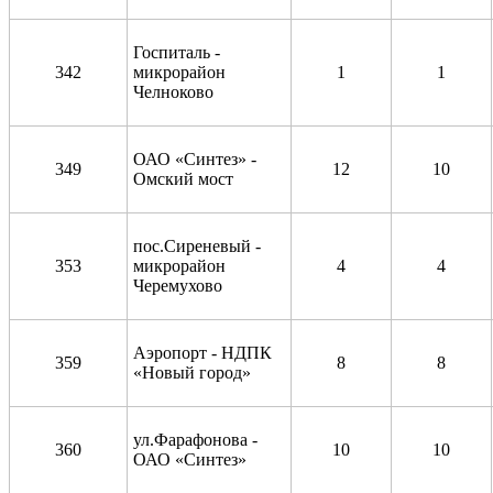
Госпиталь -
342
микрорайон
1
1
Челноково
ОАО «Синтез» -
349
12
10
Омский мост
пос.Сиреневый -
353
микрорайон
4
4
Черемухово
Аэропорт - НДПК
359
8
8
«Новый город»
ул.Фарафонова -
360
10
10
ОАО «Синтез»