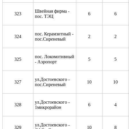
Швейная фирма -
323
6
6
пос. ТЭЦ
пос. Керамзитный -
324
2
2
пос.Сиреневый
пос. Локомотивный
325
5
5
- Аэропорт
ул.Достоевского -
327
10
10
пос.Сиреневый
ул.Достоевского -
328
6
4
1микрорайон
ул.Достоевского -
329
10
8