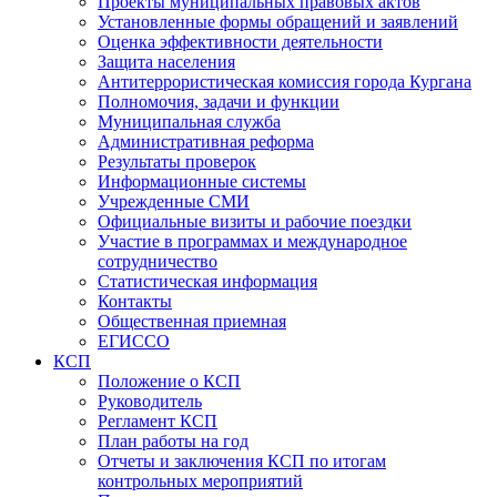
Проекты муниципальных правовых актов
Установленные формы обращений и заявлений
Оценка эффективности деятельности
Защита населения
Антитеррористическая комиссия города Кургана
Полномочия, задачи и функции
Муниципальная служба
Административная реформа
Результаты проверок
Информационные системы
Учрежденные СМИ
Официальные визиты и рабочие поездки
Участие в программах и международное
сотрудничество
Статистическая информация
Контакты
Общественная приемная
ЕГИССО
КСП
Положение о КСП
Руководитель
Регламент КСП
План работы на год
Отчеты и заключения КСП по итогам
контрольных мероприятий