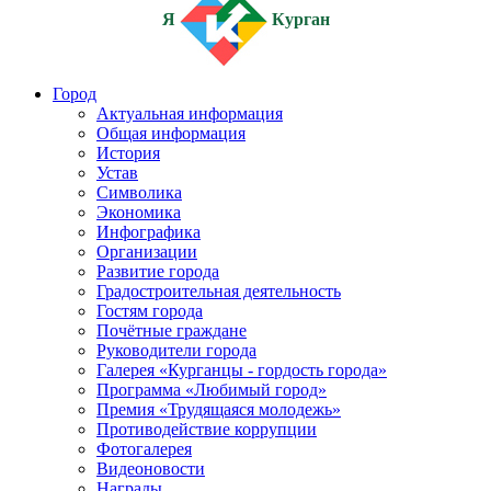
Я
Курган
Город
Актуальная информация
Общая информация
История
Устав
Символика
Экономика
Инфографика
Организации
Развитие города
Градостроительная деятельность
Гостям города
Почётные граждане
Руководители города
Галерея «Курганцы - гордость города»
Программа «Любимый город»
Премия «Трудящаяся молодежь»
Противодействие коррупции
Фотогалерея
Видеоновости
Награды