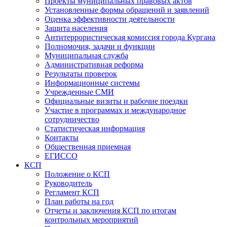
Проекты муниципальных правовых актов
Установленные формы обращений и заявлений
Оценка эффективности деятельности
Защита населения
Антитеррористическая комиссия города Кургана
Полномочия, задачи и функции
Муниципальная служба
Административная реформа
Результаты проверок
Информационные системы
Учрежденные СМИ
Официальные визиты и рабочие поездки
Участие в программах и международное
сотрудничество
Статистическая информация
Контакты
Общественная приемная
ЕГИССО
КСП
Положение о КСП
Руководитель
Регламент КСП
План работы на год
Отчеты и заключения КСП по итогам
контрольных мероприятий