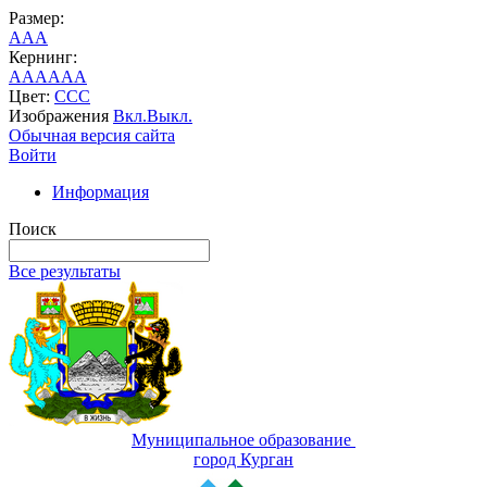
Размер:
A
A
A
Кернинг:
AA
AA
AA
Цвет:
C
C
C
Изображения
Вкл.
Выкл.
Обычная версия сайта
Войти
Информация
Поиск
Все результаты
Муниципальное образование
город Курган