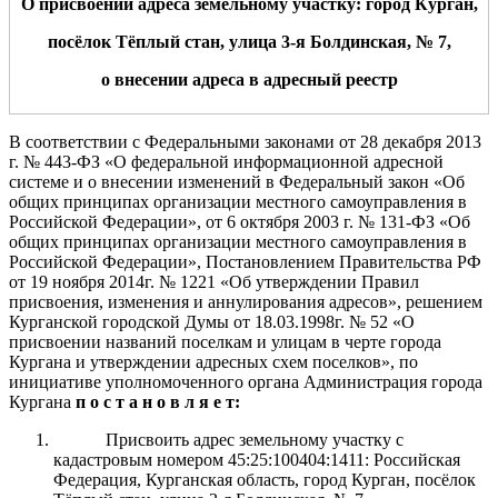
О присвоении адреса земельн
ому
участк
у: город Курган,
посёлок Тёплый стан,
улица
3-я Болдинская, № 7
,
о внесении адреса в адресный реестр
В соответствии с Федеральными законами от 28 декабря 2013
г.
№ 443-ФЗ «О федеральной информационной адресной
системе и о внесении изменений
в Федеральный закон «Об
общих принципах организации местного самоуправления в
Российской Федерации», от 6 октября 2003 г.
№
131-ФЗ «Об
общих
принципах организации местного
самоуправления в
Российской Федерации»
, Постановлением Правительства РФ
от 19 ноября 2014г. № 1221 «Об утверждении Правил
присвоения, изменения и аннулирования адресов», решением
Курганской городской Думы от 18.03.1998г. № 52 «О
присвоении названий поселкам и улицам в черте города
Кургана и утверждении адресных схем поселков», по
инициативе уполномоченного органа
Администрация
города
Курга
на
п о с т а н о в л я е т:
Присвоить адрес земельному участку с
кадастровым номером 45:25:100404:1411: Российская
Федерация, Курганская область, город Курган, посёлок