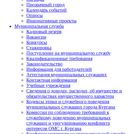
Прозрачный город
Календарь событий
Опросы
Инициативные проекты
Муниципальная служба
Кадровый резерв
Вакансии
Конкурсы
Стажировка
Поступление на муниципальную службу
Квалификационные требования
Законодательство
Информация для работодателей
Аттестация муниципальных служащих
Контактная информация
Учебные учреждения
Сведения о доходах, расходах, об имуществе и
обязательствах имущественного характера
Кодексы этики и служебного поведения
муниципальных служащих города Кургана
Комиссии по соблюдению требований к
служебному поведению муниципальных
служащих и урегулированию конфликта
интересов ОМС г. Кургана
Конфликт интересов на муниципальной службе