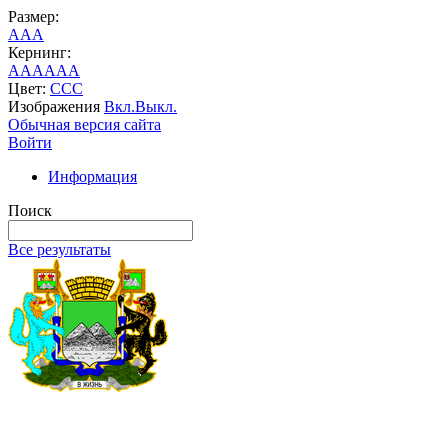
Размер:
A
A
A
Кернинг:
AA
AA
AA
Цвет:
C
C
C
Изображения
Вкл.
Выкл.
Обычная версия сайта
Войти
Информация
Поиск
Все результаты