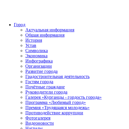
Город
Актуальная информация
Общая информация
История
Устав
Символика
Экономика
Инфографика
Организации
Развитие города
Градостроительная деятельность
Гостям города
Почётные граждане
Руководители города
Галерея «Курганцы - гордость города»
Программа «Любимый город»
Премия «Трудящаяся молодежь»
Противодействие коррупции
Фотогалерея
Видеоновости
Награды