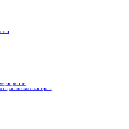
ество
 мероприятий
го финансового контроля