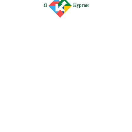
Я
Курган