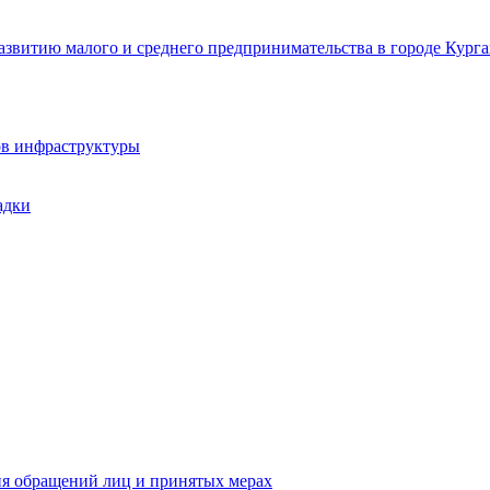
звитию малого и среднего предпринимательства в городе Курга
ов инфраструктуры
адки
ия обращений лиц и принятых мерах