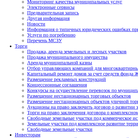
Мониторинг качества муниципальных услуг
Электронные сервисы
Предварительная запись
Другая информация
Новости
Информация о типичных юридических ошибках при
Услуги по погребению
Перечень МСЗУ
Торги
Продажа, аренда земельных и лесных участков
Продажа муниципального имущества
Аренда муниципальной казны
Отбор управляющих компаний для многоквартирн
Капитальный ремонт домов за счет средств фонда
Размещение рекламных конструкций
Концессионные соглашения
Конкурсы на осуществление перевозок по муници
Размещение нестационарных торговых объектов
Размещение нестационарных объектов уличной тор
Аукционы на право заключить договор о развитии 
Торги на право заключения договора о комплексно
Свободные земельные участки под коммерческое и
Земельные участки под комплексное развитие терр
Свободные земельные участки
Инвесторам