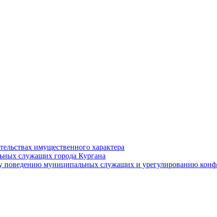
ательствах имущественного характера
ьных служащих города Кургана
у поведению муниципальных служащих и урегулированию конфл