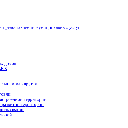
 предоставлении муниципальных услуг
ых домов
 ЖКХ
пальным маршрутам
говли
застроенной территории
м развитии территории
спользование
иторий