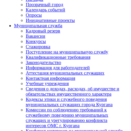
Прозрачный город
Календарь событий
Опросы
Инициативные проекты
Муниципальная служба
Кадровый резерв
Вакансии
Конкурсы
Стажировка
Поступление на муниципальную службу
Квалификационные требования
Законодательство
Информация для работодателей
Аттестация муниципальных служащих
Контактная информация
Учебные учреждения
Сведения о доходах, расходах, об имуществе и
обязательствах имущественного характера
Кодексы этики и служебного поведения
муниципальных служащих города Кургана
Комиссии по соблюдению требований к
служебному поведению муниципальных
служащих и урегулированию конфликта
интересов ОМС г. Кургана
Конфликт интересов на муниципальной службе