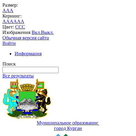
Размер:
A
A
A
Кернинг:
AA
AA
AA
Цвет:
C
C
C
Изображения
Вкл.
Выкл.
Обычная версия сайта
Войти
Информация
Поиск
Все результаты
Муниципальное образование
город Курган