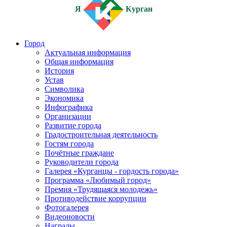
Я
Курган
Город
Актуальная информация
Общая информация
История
Устав
Символика
Экономика
Инфографика
Организации
Развитие города
Градостроительная деятельность
Гостям города
Почётные граждане
Руководители города
Галерея «Курганцы - гордость города»
Программа «Любимый город»
Премия «Трудящаяся молодежь»
Противодействие коррупции
Фотогалерея
Видеоновости
Награды