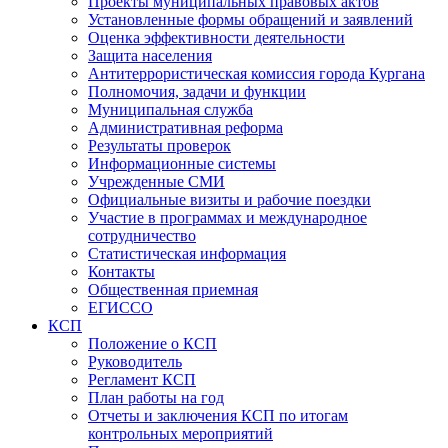
Проекты муниципальных правовых актов
Установленные формы обращений и заявлений
Оценка эффективности деятельности
Защита населения
Антитеррористическая комиссия города Кургана
Полномочия, задачи и функции
Муниципальная служба
Административная реформа
Результаты проверок
Информационные системы
Учрежденные СМИ
Официальные визиты и рабочие поездки
Участие в программах и международное
сотрудничество
Статистическая информация
Контакты
Общественная приемная
ЕГИССО
КСП
Положение о КСП
Руководитель
Регламент КСП
План работы на год
Отчеты и заключения КСП по итогам
контрольных мероприятий