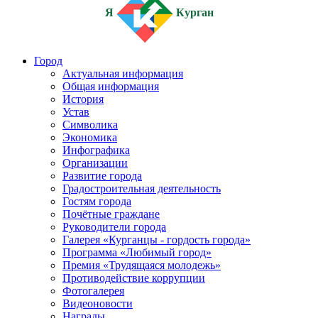
Я
Курган
Город
Актуальная информация
Общая информация
История
Устав
Символика
Экономика
Инфографика
Организации
Развитие города
Градостроительная деятельность
Гостям города
Почётные граждане
Руководители города
Галерея «Курганцы - гордость города»
Программа «Любимый город»
Премия «Трудящаяся молодежь»
Противодействие коррупции
Фотогалерея
Видеоновости
Награды