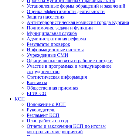
Проекты муниципальных правовых актов
Установленные формы обращений и заявлений
Оценка эффективности деятельности
Защита населения
Антитеррористическая комиссия города Кургана
Полномочия, задачи и функции
Муниципальная служба
Административная реформа
Результаты проверок
Информационные системы
Учрежденные СМИ
Официальные визиты и рабочие поездки
Участие в программах и международное
сотрудничество
Статистическая информация
Контакты
Общественная приемная
ЕГИССО
КСП
Положение о КСП
Руководитель
Регламент КСП
План работы на год
Отчеты и заключения КСП по итогам
контрольных мероприятий