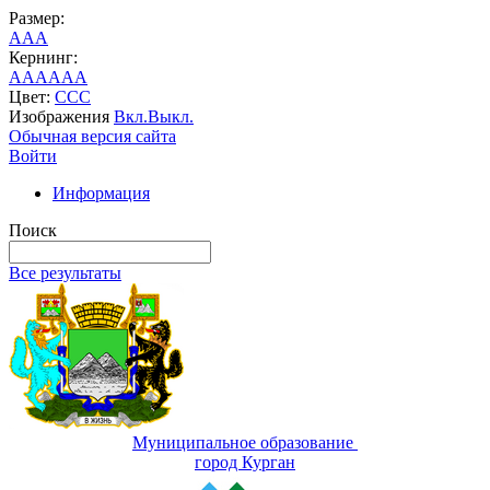
Размер:
A
A
A
Кернинг:
AA
AA
AA
Цвет:
C
C
C
Изображения
Вкл.
Выкл.
Обычная версия сайта
Войти
Информация
Поиск
Все результаты
Муниципальное образование
город Курган