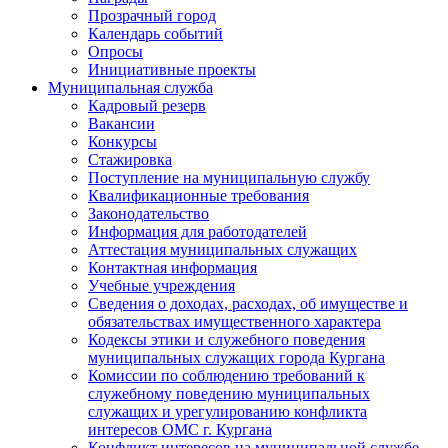
Прозрачный город
Календарь событий
Опросы
Инициативные проекты
Муниципальная служба
Кадровый резерв
Вакансии
Конкурсы
Стажировка
Поступление на муниципальную службу
Квалификационные требования
Законодательство
Информация для работодателей
Аттестация муниципальных служащих
Контактная информация
Учебные учреждения
Сведения о доходах, расходах, об имуществе и
обязательствах имущественного характера
Кодексы этики и служебного поведения
муниципальных служащих города Кургана
Комиссии по соблюдению требований к
служебному поведению муниципальных
служащих и урегулированию конфликта
интересов ОМС г. Кургана
Конфликт интересов на муниципальной службе