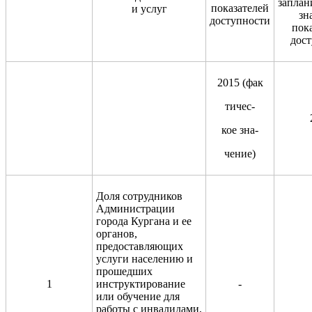
запла
показателей
и услуг
зн
доступности
пок
дос
2015 (фак
тичес-
кое зна-
чение)
Доля сотрудников
Администрации
города Кургана и ее
органов,
предоставляющих
услуги населению и
прошедших
1
инструктирование
-
или обучение для
работы с инвалидами,