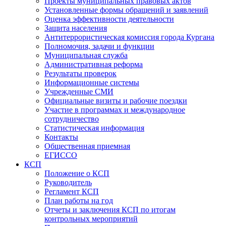
Проекты муниципальных правовых актов
Установленные формы обращений и заявлений
Оценка эффективности деятельности
Защита населения
Антитеррористическая комиссия города Кургана
Полномочия, задачи и функции
Муниципальная служба
Административная реформа
Результаты проверок
Информационные системы
Учрежденные СМИ
Официальные визиты и рабочие поездки
Участие в программах и международное
сотрудничество
Статистическая информация
Контакты
Общественная приемная
ЕГИССО
КСП
Положение о КСП
Руководитель
Регламент КСП
План работы на год
Отчеты и заключения КСП по итогам
контрольных мероприятий