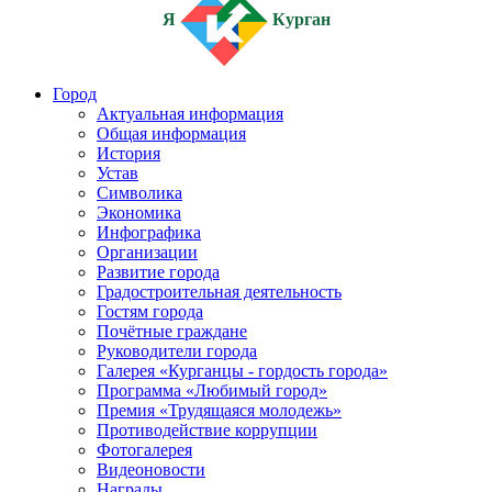
Я
Курган
Город
Актуальная информация
Общая информация
История
Устав
Символика
Экономика
Инфографика
Организации
Развитие города
Градостроительная деятельность
Гостям города
Почётные граждане
Руководители города
Галерея «Курганцы - гордость города»
Программа «Любимый город»
Премия «Трудящаяся молодежь»
Противодействие коррупции
Фотогалерея
Видеоновости
Награды