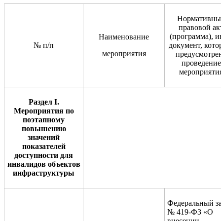
Нормативны
правовой ак
(программа), 
Наименование
№ п/п
документ, кот
мероприятия
предусмотре
проведение
мероприяти
Раздел I.
Мероприятия
по
поэтапному
повышению
значений
показателей
доступности
для
инвалидов
объектов
инфраструктуры
Федеральный
з
№ 419-ФЗ «О
внесении