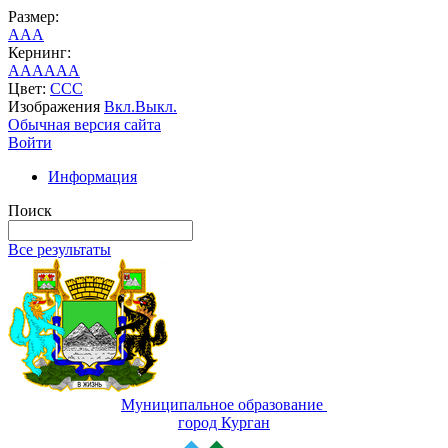
Размер:
A
A
A
Кернинг:
AA
AA
AA
Цвет:
C
C
C
Изображения
Вкл.
Выкл.
Обычная версия сайта
Войти
Информация
Поиск
Все результаты
Муниципальное образование
город Курган