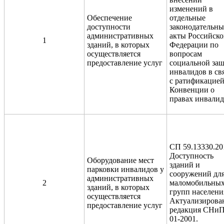
изменений в
Обеспечение
отдельные
доступности
законодательны
административных
акты Российск
1
зданий, в которых
Федерации по
осуществляется
вопросам
предоставление услуг
социальной за
инвалидов в св
с ратификацие
Конвенции о
правах инвали
СП 59.13330.20
Доступность
Оборудование мест
зданий и
парковки инвалидов у
сооружений дл
административных
2
маломобильны
зданий, в которых
групп населени
осуществляется
Актуализирова
предоставление услуг
редакция СНиП
01-2001
.