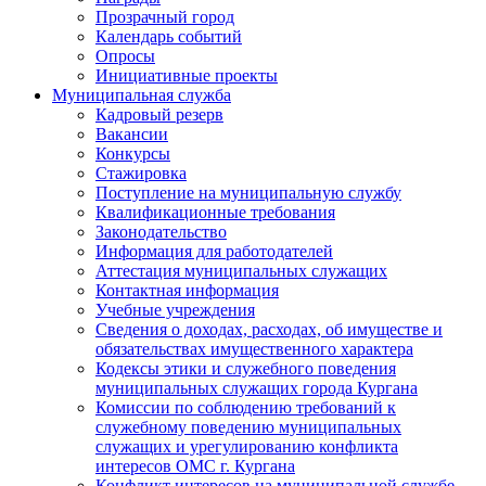
Прозрачный город
Календарь событий
Опросы
Инициативные проекты
Муниципальная служба
Кадровый резерв
Вакансии
Конкурсы
Стажировка
Поступление на муниципальную службу
Квалификационные требования
Законодательство
Информация для работодателей
Аттестация муниципальных служащих
Контактная информация
Учебные учреждения
Сведения о доходах, расходах, об имуществе и
обязательствах имущественного характера
Кодексы этики и служебного поведения
муниципальных служащих города Кургана
Комиссии по соблюдению требований к
служебному поведению муниципальных
служащих и урегулированию конфликта
интересов ОМС г. Кургана
Конфликт интересов на муниципальной службе