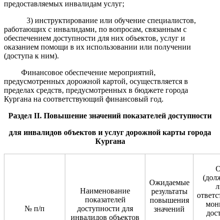
предоставляемых инвалидам услуг;
3) инструктирование или обучение специалистов,
работающих с инвалидами, по вопросам, связанным с
обеспечением доступности для них объектов, услуг и
оказанием помощи в их использовании или получении
(доступа к ним).
Финансовое обеспечение мероприятий,
предусмотренных дорожной картой, осуществляется в
пределах средств, предусмотренных в бюджете города
Кургана на соответствующий финансовый год.
Раздел II. Повышение значений показателей доступности
для инвалидов объектов и услуг дорожной карты города
Кургана
О
(дол
Ожидаемые
л
Наименование
результаты
ответс
показателей
повышения
мон
№ п/п
доступности для
значений
дос
инвалидов объектов