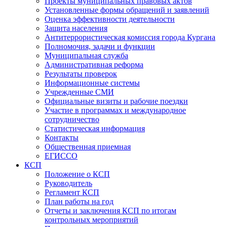
Проекты муниципальных правовых актов
Установленные формы обращений и заявлений
Оценка эффективности деятельности
Защита населения
Антитеррористическая комиссия города Кургана
Полномочия, задачи и функции
Муниципальная служба
Административная реформа
Результаты проверок
Информационные системы
Учрежденные СМИ
Официальные визиты и рабочие поездки
Участие в программах и международное
сотрудничество
Статистическая информация
Контакты
Общественная приемная
ЕГИССО
КСП
Положение о КСП
Руководитель
Регламент КСП
План работы на год
Отчеты и заключения КСП по итогам
контрольных мероприятий