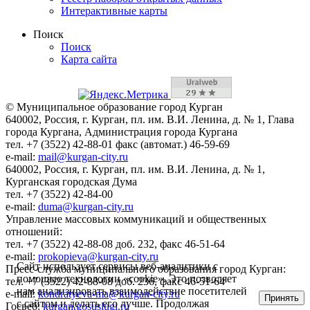
Интерактивные карты
Поиск
Поиск
Карта сайта
© Муниципальное образование город Курган
640002, Россия, г. Курган, пл. им. В.И. Ленина, д. № 1, Глава
города Кургана, Администрация города Кургана
тел. +7 (3522) 42-88-01 факс (автомат.) 46-59-69
e-mail:
mail@kurgan-city.ru
640002, Россия, г. Курган, пл. им. В.И. Ленина, д. № 1,
Курганская городская Дума
тел. +7 (3522) 42-84-00
e-mail:
duma@kurgan-city.ru
Управление массовых коммуникаций и общественных
отношений:
тел. +7 (3522) 42-88-08 доб. 232, факс 46-51-64
e-mail:
prokopieva@kurgan-city.ru
Сайт использует сервисы веб-аналитики с
Пресс-служба муниципального образования город Курган:
помощью технологии «cookie». Это позволяет
тел. +7 (3522) 42-88-08 доб. 236, факс 46-51-64
нам анализировать взаимодействие посетителей
e-mail:
kondratyeva-ma@kurgan-city.ru
Принять
с сайтом и делать его лучше. Продолжая
Госвеб:
kurgan.gosuslugi.ru