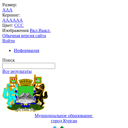
Размер:
A
A
A
Кернинг:
AA
AA
AA
Цвет:
C
C
C
Изображения
Вкл.
Выкл.
Обычная версия сайта
Войти
Информация
Поиск
Все результаты
Муниципальное образование
город Курган