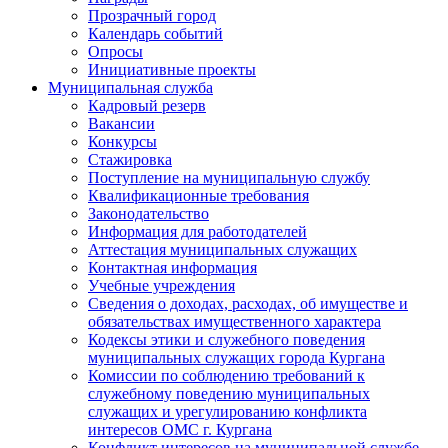
Прозрачный город
Календарь событий
Опросы
Инициативные проекты
Муниципальная служба
Кадровый резерв
Вакансии
Конкурсы
Стажировка
Поступление на муниципальную службу
Квалификационные требования
Законодательство
Информация для работодателей
Аттестация муниципальных служащих
Контактная информация
Учебные учреждения
Сведения о доходах, расходах, об имуществе и
обязательствах имущественного характера
Кодексы этики и служебного поведения
муниципальных служащих города Кургана
Комиссии по соблюдению требований к
служебному поведению муниципальных
служащих и урегулированию конфликта
интересов ОМС г. Кургана
Конфликт интересов на муниципальной службе