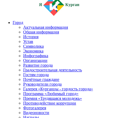
Я
Курган
Город
Актуальная информация
Общая информация
История
Устав
Символика
Экономика
Инфографика
Организации
Развитие города
Градостроительная деятельность
Гостям города
Почётные граждане
Руководители города
Галерея «Курганцы - гордость города»
Программа «Любимый город»
Премия «Трудящаяся молодежь»
Противодействие коррупции
Фотогалерея
Видеоновости
Награды