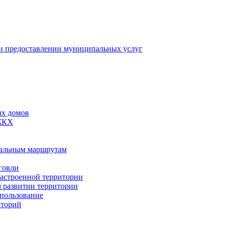
 предоставлении муниципальных услуг
ых домов
 ЖКХ
пальным маршрутам
говли
застроенной территории
м развитии территории
спользование
иторий