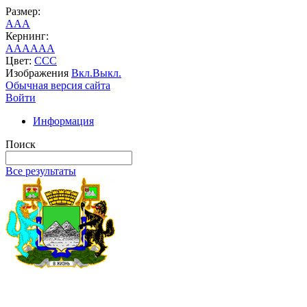
Размер:
A
A
A
Кернинг:
AA
AA
AA
Цвет:
C
C
C
Изображения
Вкл.
Выкл.
Обычная версия сайта
Войти
Информация
Поиск
Все результаты