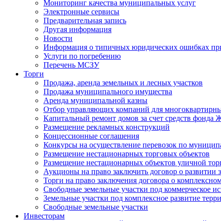
Мониторинг качества муниципальных услуг
Электронные сервисы
Предварительная запись
Другая информация
Новости
Информация о типичных юридических ошибках при
Услуги по погребению
Перечень МСЗУ
Торги
Продажа, аренда земельных и лесных участков
Продажа муниципального имущества
Аренда муниципальной казны
Отбор управляющих компаний для многоквартирн
Капитальный ремонт домов за счет средств фонда
Размещение рекламных конструкций
Концессионные соглашения
Конкурсы на осуществление перевозок по муници
Размещение нестационарных торговых объектов
Размещение нестационарных объектов уличной тор
Аукционы на право заключить договор о развитии 
Торги на право заключения договора о комплексно
Свободные земельные участки под коммерческое и
Земельные участки под комплексное развитие терр
Свободные земельные участки
Инвесторам