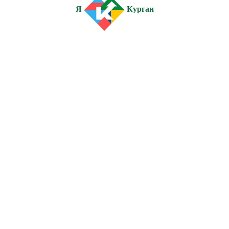
Я
Курган