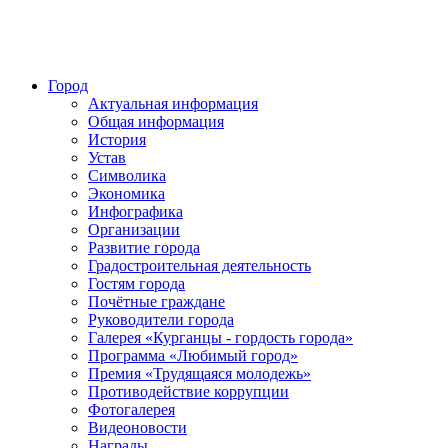
Город
Актуальная информация
Общая информация
История
Устав
Символика
Экономика
Инфографика
Организации
Развитие города
Градостроительная деятельность
Гостям города
Почётные граждане
Руководители города
Галерея «Курганцы - гордость города»
Программа «Любимый город»
Премия «Трудящаяся молодежь»
Противодействие коррупции
Фотогалерея
Видеоновости
Награды