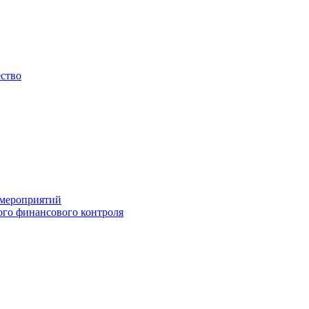
ество
 мероприятий
го финансового контроля