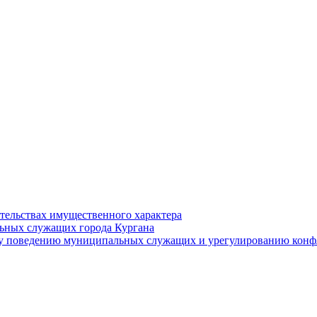
ательствах имущественного характера
ьных служащих города Кургана
у поведению муниципальных служащих и урегулированию конфл