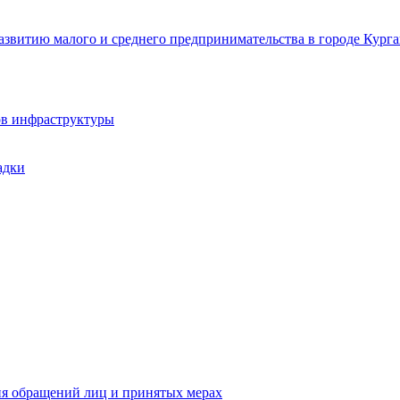
звитию малого и среднего предпринимательства в городе Курга
ов инфраструктуры
адки
ия обращений лиц и принятых мерах