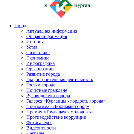
Я
Курган
Город
Актуальная информация
Общая информация
История
Устав
Символика
Экономика
Инфографика
Организации
Развитие города
Градостроительная деятельность
Гостям города
Почётные граждане
Руководители города
Галерея «Курганцы - гордость города»
Программа «Любимый город»
Премия «Трудящаяся молодежь»
Противодействие коррупции
Фотогалерея
Видеоновости
Награды