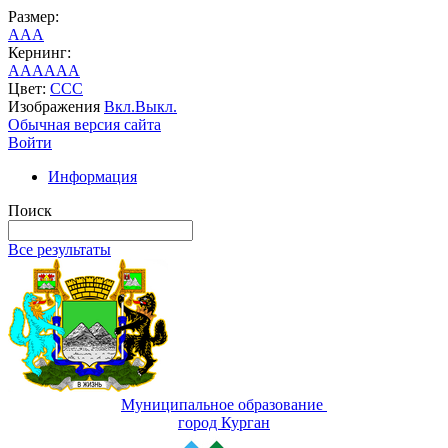
Размер:
A
A
A
Кернинг:
AA
AA
AA
Цвет:
C
C
C
Изображения
Вкл.
Выкл.
Обычная версия сайта
Войти
Информация
Поиск
Все результаты
Муниципальное образование
город Курган