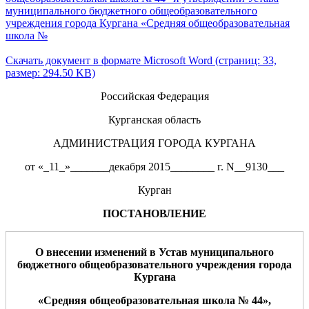
муниципального бюджетного общеобразовательного
учреждения города Кургана «Средняя общеобразовательная
школа №
Скачать документ в формате Microsoft Word (страниц: 33,
размер: 294.50 KB)
Российская Федерация
Курганская область
АДМИНИСТРАЦИЯ ГОРОДА КУРГАНА
от «_11_»_______декабря 2015________ г. N__9130___
Курган
ПОСТАНОВЛЕНИЕ
О внесении изменений
в Устав
м
униципального
бюджетного общеобразовательного учреждения города
Кургана
«Средняя общеобразовательная школа №
4
4
»,