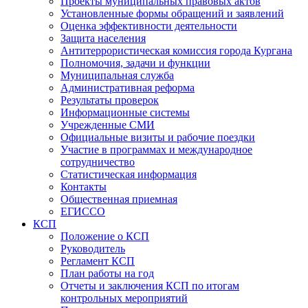
Проекты муниципальных правовых актов
Установленные формы обращений и заявлений
Оценка эффективности деятельности
Защита населения
Антитеррористическая комиссия города Кургана
Полномочия, задачи и функции
Муниципальная служба
Административная реформа
Результаты проверок
Информационные системы
Учрежденные СМИ
Официальные визиты и рабочие поездки
Участие в программах и международное
сотрудничество
Статистическая информация
Контакты
Общественная приемная
ЕГИССО
КСП
Положение о КСП
Руководитель
Регламент КСП
План работы на год
Отчеты и заключения КСП по итогам
контрольных мероприятий