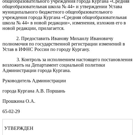
общеобразовательного учреждения города Кургана «Средняя
общеобразовательная школа № 44» и утверждении Устава
муниципального бюджетного общеобразовательного
учреждения города Кургана «Средняя общеобразовательная
школа № 44» в новой редакции», изменения, изложив его в
новой редакции, прилагается.
2.
Предоставить
Ивано
ву
М
и
хаи
л
у
Ив
а
но
вичу
полномочия по государственной регистрации
изменений в
Устав в ИФНС России по городу Кургану
.
3. Контроль за исполнением настоящего постановления
возложить на
Департамент
социальной политики
Администрации города Кургана
.
Руководитель Администрации
города Кургана
А.
В
.
Поршань
Прошкина О.А.
65-02-29
УТВЕРЖДЕН