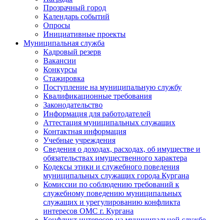
Прозрачный город
Календарь событий
Опросы
Инициативные проекты
Муниципальная служба
Кадровый резерв
Вакансии
Конкурсы
Стажировка
Поступление на муниципальную службу
Квалификационные требования
Законодательство
Информация для работодателей
Аттестация муниципальных служащих
Контактная информация
Учебные учреждения
Сведения о доходах, расходах, об имуществе и
обязательствах имущественного характера
Кодексы этики и служебного поведения
муниципальных служащих города Кургана
Комиссии по соблюдению требований к
служебному поведению муниципальных
служащих и урегулированию конфликта
интересов ОМС г. Кургана
Конфликт интересов на муниципальной службе