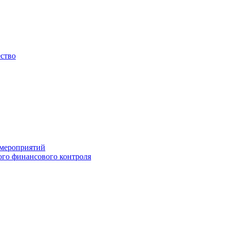
ество
 мероприятий
го финансового контроля