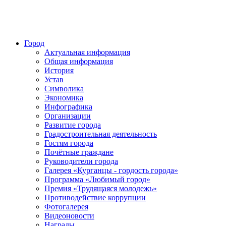
Город
Актуальная информация
Общая информация
История
Устав
Символика
Экономика
Инфографика
Организации
Развитие города
Градостроительная деятельность
Гостям города
Почётные граждане
Руководители города
Галерея «Курганцы - гордость города»
Программа «Любимый город»
Премия «Трудящаяся молодежь»
Противодействие коррупции
Фотогалерея
Видеоновости
Награды