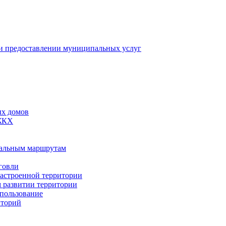
 предоставлении муниципальных услуг
ых домов
 ЖКХ
пальным маршрутам
говли
застроенной территории
м развитии территории
спользование
иторий