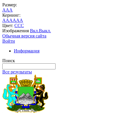
Размер:
A
A
A
Кернинг:
AA
AA
AA
Цвет:
C
C
C
Изображения
Вкл.
Выкл.
Обычная версия сайта
Войти
Информация
Поиск
Все результаты