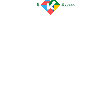
Я
Курган