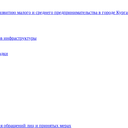
звитию малого и среднего предпринимательства в городе Курга
ов инфраструктуры
адки
ия обращений лиц и принятых мерах