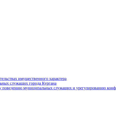
ательствах имущественного характера
ьных служащих города Кургана
у поведению муниципальных служащих и урегулированию конфл