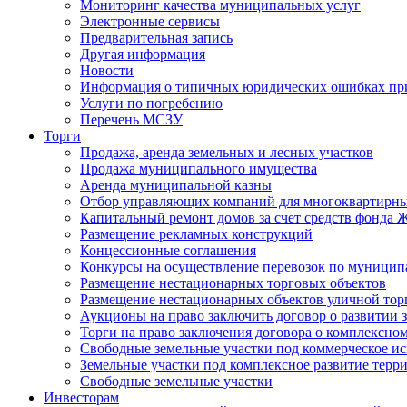
Мониторинг качества муниципальных услуг
Электронные сервисы
Предварительная запись
Другая информация
Новости
Информация о типичных юридических ошибках при
Услуги по погребению
Перечень МСЗУ
Торги
Продажа, аренда земельных и лесных участков
Продажа муниципального имущества
Аренда муниципальной казны
Отбор управляющих компаний для многоквартирн
Капитальный ремонт домов за счет средств фонда
Размещение рекламных конструкций
Концессионные соглашения
Конкурсы на осуществление перевозок по муници
Размещение нестационарных торговых объектов
Размещение нестационарных объектов уличной тор
Аукционы на право заключить договор о развитии 
Торги на право заключения договора о комплексно
Свободные земельные участки под коммерческое и
Земельные участки под комплексное развитие терр
Свободные земельные участки
Инвесторам