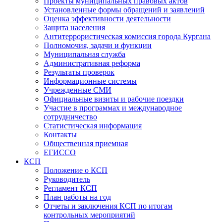
Проекты муниципальных правовых актов
Установленные формы обращений и заявлений
Оценка эффективности деятельности
Защита населения
Антитеррористическая комиссия города Кургана
Полномочия, задачи и функции
Муниципальная служба
Административная реформа
Результаты проверок
Информационные системы
Учрежденные СМИ
Официальные визиты и рабочие поездки
Участие в программах и международное
сотрудничество
Статистическая информация
Контакты
Общественная приемная
ЕГИССО
КСП
Положение о КСП
Руководитель
Регламент КСП
План работы на год
Отчеты и заключения КСП по итогам
контрольных мероприятий