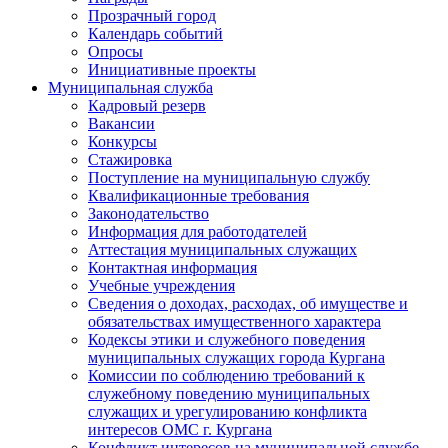
Прозрачный город
Календарь событий
Опросы
Инициативные проекты
Муниципальная служба
Кадровый резерв
Вакансии
Конкурсы
Стажировка
Поступление на муниципальную службу
Квалификационные требования
Законодательство
Информация для работодателей
Аттестация муниципальных служащих
Контактная информация
Учебные учреждения
Сведения о доходах, расходах, об имуществе и
обязательствах имущественного характера
Кодексы этики и служебного поведения
муниципальных служащих города Кургана
Комиссии по соблюдению требований к
служебному поведению муниципальных
служащих и урегулированию конфликта
интересов ОМС г. Кургана
Конфликт интересов на муниципальной службе