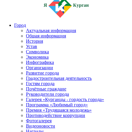
Я
Курган
Город
Актуальная информация
Общая информация
История
Устав
Символика
Экономика
Инфографика
Организации
Развитие города
Градостроительная деятельность
Гостям города
Почётные граждане
Руководители города
Галерея «Курганцы - гордость города»
Программа «Любимый город»
Премия «Трудящаяся молодежь»
Противодействие коррупции
Фотогалерея
Видеоновости
Награды