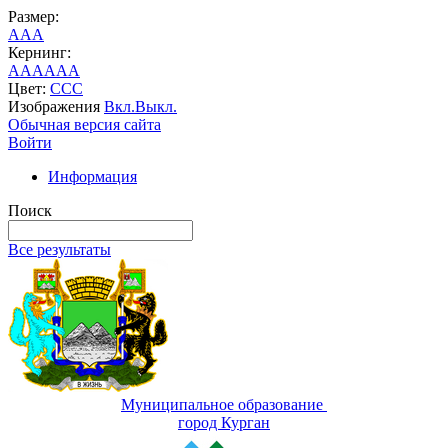
Размер:
A
A
A
Кернинг:
AA
AA
AA
Цвет:
C
C
C
Изображения
Вкл.
Выкл.
Обычная версия сайта
Войти
Информация
Поиск
Все результаты
Муниципальное образование
город Курган