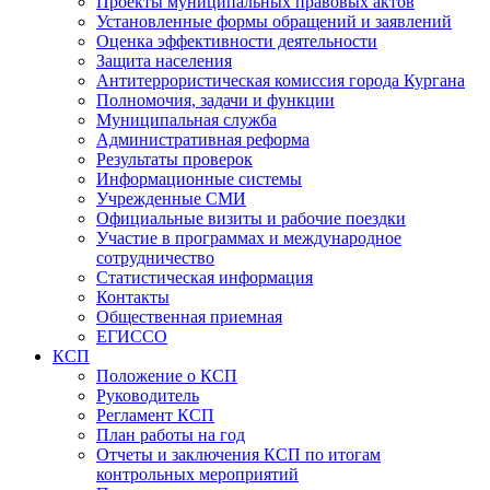
Проекты муниципальных правовых актов
Установленные формы обращений и заявлений
Оценка эффективности деятельности
Защита населения
Антитеррористическая комиссия города Кургана
Полномочия, задачи и функции
Муниципальная служба
Административная реформа
Результаты проверок
Информационные системы
Учрежденные СМИ
Официальные визиты и рабочие поездки
Участие в программах и международное
сотрудничество
Статистическая информация
Контакты
Общественная приемная
ЕГИССО
КСП
Положение о КСП
Руководитель
Регламент КСП
План работы на год
Отчеты и заключения КСП по итогам
контрольных мероприятий