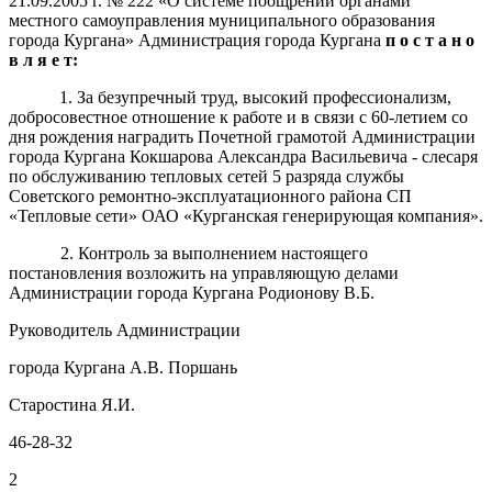
21.09.2005 г. № 222 «О системе поощрений органами
местного самоуправления муниципального образования
города Кургана» Администрация города Кургана
п о с т а н о
в л я е т:
1. За безупречный труд, высокий профессионализм,
добросовестное отношение к работе и в связи с 60-летием со
дня рождения наградить Почетной грамотой Администрации
города Кургана Кокшарова Александра Васильевича - слесаря
по обслуживанию тепловых сетей 5 разряда службы
Советского ремонтно-эксплуатационного района СП
«Тепловые сети» ОАО «Курганская генерирующая компания».
2. Контроль за выполнением настоящего
постановления возложить на управляющую делами
Администрации города Кургана Родионову В.Б.
Руководитель Администрации
города Кургана А.В. Поршань
Старостина Я.И.
46-28-32
2