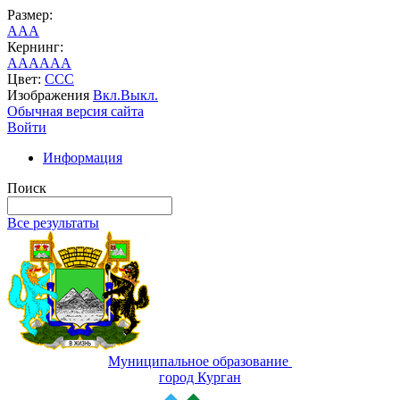
Размер:
A
A
A
Кернинг:
AA
AA
AA
Цвет:
C
C
C
Изображения
Вкл.
Выкл.
Обычная версия сайта
Войти
Информация
Поиск
Все результаты
Муниципальное образование
город Курган