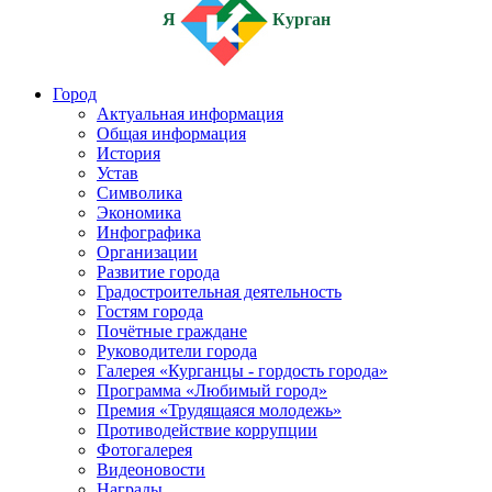
Я
Курган
Город
Актуальная информация
Общая информация
История
Устав
Символика
Экономика
Инфографика
Организации
Развитие города
Градостроительная деятельность
Гостям города
Почётные граждане
Руководители города
Галерея «Курганцы - гордость города»
Программа «Любимый город»
Премия «Трудящаяся молодежь»
Противодействие коррупции
Фотогалерея
Видеоновости
Награды