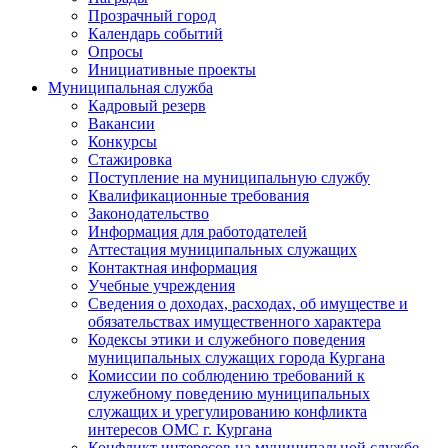
Прозрачный город
Календарь событий
Опросы
Инициативные проекты
Муниципальная служба
Кадровый резерв
Вакансии
Конкурсы
Стажировка
Поступление на муниципальную службу
Квалификационные требования
Законодательство
Информация для работодателей
Аттестация муниципальных служащих
Контактная информация
Учебные учреждения
Сведения о доходах, расходах, об имуществе и
обязательствах имущественного характера
Кодексы этики и служебного поведения
муниципальных служащих города Кургана
Комиссии по соблюдению требований к
служебному поведению муниципальных
служащих и урегулированию конфликта
интересов ОМС г. Кургана
Конфликт интересов на муниципальной службе