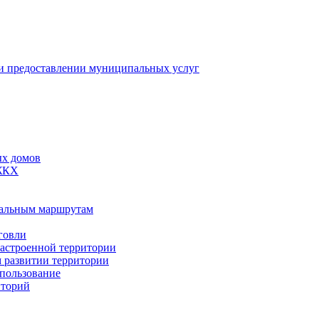
 предоставлении муниципальных услуг
ых домов
 ЖКХ
пальным маршрутам
говли
застроенной территории
м развитии территории
спользование
иторий