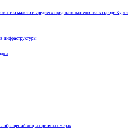
звитию малого и среднего предпринимательства в городе Курга
ов инфраструктуры
адки
ия обращений лиц и принятых мерах