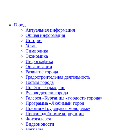
Город
Актуальная информация
Общая информация
История
Устав
Символика
Экономика
Инфографика
Организации
Развитие города
Градостроительная деятельность
Гостям города
Почётные граждане
Руководители города
Галерея «Курганцы - гордость города»
Программа «Любимый город»
Премия «Трудящаяся молодежь»
Противодействие коррупции
Фотогалерея
Видеоновости
Награды