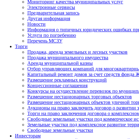
Мониторинг качества муниципальных услуг
Электронные сервисы
Предварительная запись
Другая информация
Новости
Информация о типичных юридических ошибках при
Услуги по погребению
Перечень МСЗУ
Торги
Продажа, аренда земельных и лесных участков
Продажа муниципального имущества
Аренда муниципальной казны
Отбор управляющих компаний для многоквартирн
Капитальный ремонт домов за счет средств фонда
Размещение рекламных конструкций
Концессионные соглашения
Конкурсы на осуществление перевозок по муници
Размещение нестационарных торговых объектов
Размещение нестационарных объектов уличной тор
Аукционы на право заключить договор о развитии 
Торги на право заключения договора о комплексно
Свободные земельные участки под коммерческое и
Земельные участки под комплексное развитие терр
Свободные земельные участки
Инвесторам