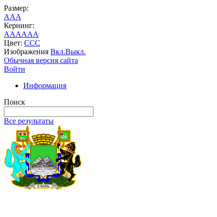
Размер:
A
A
A
Кернинг:
AA
AA
AA
Цвет:
C
C
C
Изображения
Вкл.
Выкл.
Обычная версия сайта
Войти
Информация
Поиск
Все результаты