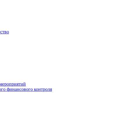
ество
 мероприятий
го финансового контроля