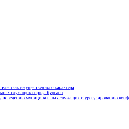
ательствах имущественного характера
ьных служащих города Кургана
у поведению муниципальных служащих и урегулированию конфл