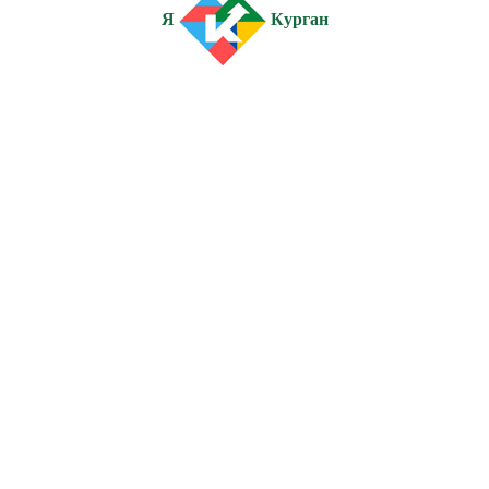
Я
Курган