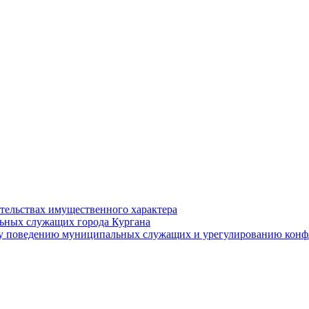
ательствах имущественного характера
ьных служащих города Кургана
у поведению муниципальных служащих и урегулированию конфл