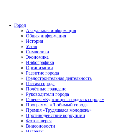
Город
Актуальная информация
Общая информация
История
Устав
Символика
Экономика
Инфографика
Организации
Развитие города
Градостроительная деятельность
Гостям города
Почётные граждане
Руководители города
Галерея «Курганцы - гордость города»
Программа «Любимый город»
Премия «Трудящаяся молодежь»
Противодействие коррупции
Фотогалерея
Видеоновости
Награды