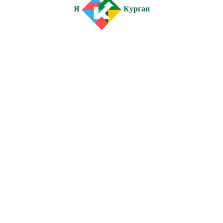
Я
Курган