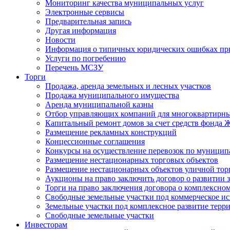
Мониторинг качества муниципальных услуг
Электронные сервисы
Предварительная запись
Другая информация
Новости
Информация о типичных юридических ошибках при
Услуги по погребению
Перечень МСЗУ
Торги
Продажа, аренда земельных и лесных участков
Продажа муниципального имущества
Аренда муниципальной казны
Отбор управляющих компаний для многоквартирн
Капитальный ремонт домов за счет средств фонда
Размещение рекламных конструкций
Концессионные соглашения
Конкурсы на осуществление перевозок по муници
Размещение нестационарных торговых объектов
Размещение нестационарных объектов уличной тор
Аукционы на право заключить договор о развитии 
Торги на право заключения договора о комплексно
Свободные земельные участки под коммерческое и
Земельные участки под комплексное развитие терр
Свободные земельные участки
Инвесторам