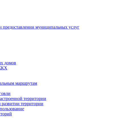
 предоставлении муниципальных услуг
ых домов
 ЖКХ
пальным маршрутам
говли
застроенной территории
м развитии территории
спользование
иторий