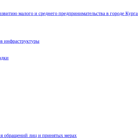
звитию малого и среднего предпринимательства в городе Курга
ов инфраструктуры
адки
ия обращений лиц и принятых мерах