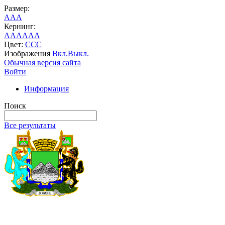
Размер:
A
A
A
Кернинг:
AA
AA
AA
Цвет:
C
C
C
Изображения
Вкл.
Выкл.
Обычная версия сайта
Войти
Информация
Поиск
Все результаты