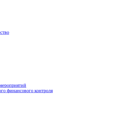
ество
 мероприятий
го финансового контроля