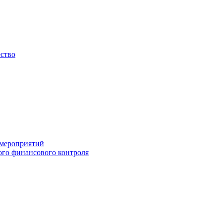
ество
 мероприятий
го финансового контроля