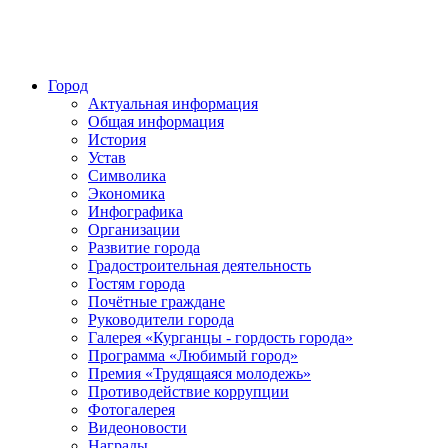
Город
Актуальная информация
Общая информация
История
Устав
Символика
Экономика
Инфографика
Организации
Развитие города
Градостроительная деятельность
Гостям города
Почётные граждане
Руководители города
Галерея «Курганцы - гордость города»
Программа «Любимый город»
Премия «Трудящаяся молодежь»
Противодействие коррупции
Фотогалерея
Видеоновости
Награды