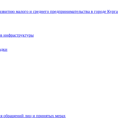
звитию малого и среднего предпринимательства в городе Курга
ов инфраструктуры
адки
ия обращений лиц и принятых мерах