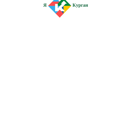
Я
Курган