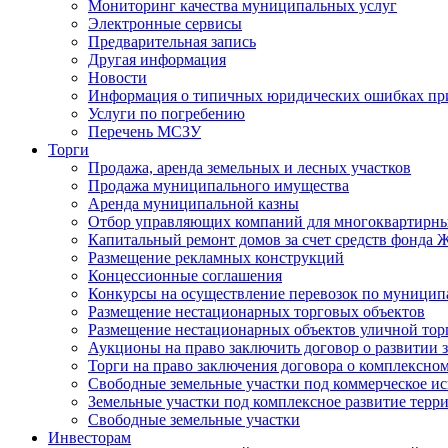
Мониторинг качества муниципальных услуг
Электронные сервисы
Предварительная запись
Другая информация
Новости
Информация о типичных юридических ошибках при
Услуги по погребению
Перечень МСЗУ
Торги
Продажа, аренда земельных и лесных участков
Продажа муниципального имущества
Аренда муниципальной казны
Отбор управляющих компаний для многоквартирн
Капитальный ремонт домов за счет средств фонда
Размещение рекламных конструкций
Концессионные соглашения
Конкурсы на осуществление перевозок по муници
Размещение нестационарных торговых объектов
Размещение нестационарных объектов уличной тор
Аукционы на право заключить договор о развитии 
Торги на право заключения договора о комплексно
Свободные земельные участки под коммерческое и
Земельные участки под комплексное развитие терр
Свободные земельные участки
Инвесторам