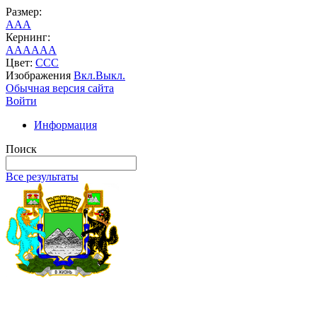
Размер:
A
A
A
Кернинг:
AA
AA
AA
Цвет:
C
C
C
Изображения
Вкл.
Выкл.
Обычная версия сайта
Войти
Информация
Поиск
Все результаты