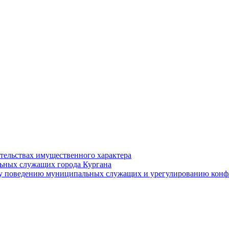
ательствах имущественного характера
ьных служащих города Кургана
у поведению муниципальных служащих и урегулированию конфл