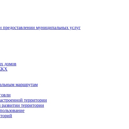
 предоставлении муниципальных услуг
ых домов
 ЖКХ
пальным маршрутам
говли
застроенной территории
м развитии территории
спользование
иторий