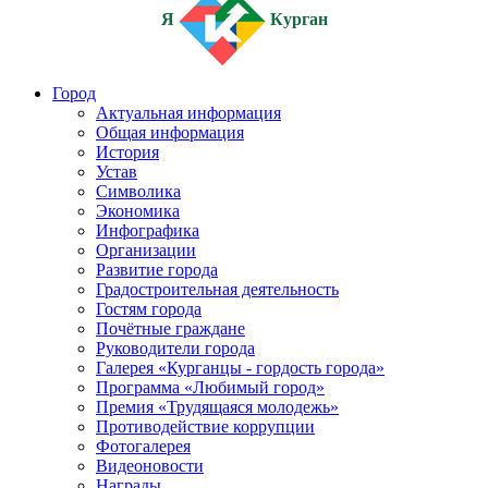
Я
Курган
Город
Актуальная информация
Общая информация
История
Устав
Символика
Экономика
Инфографика
Организации
Развитие города
Градостроительная деятельность
Гостям города
Почётные граждане
Руководители города
Галерея «Курганцы - гордость города»
Программа «Любимый город»
Премия «Трудящаяся молодежь»
Противодействие коррупции
Фотогалерея
Видеоновости
Награды