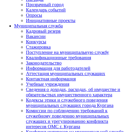
Прозрачный город
Календарь событий
Опросы
Инициативные проекты
Муниципальная служба
Кадровый резерв
Вакансии
Конкурсы
Стажировка
Поступление на муниципальную службу
Квалификационные требования
Законодательство
Информация для работодателей
Аттестация муниципальных служащих
Контактная информация
Учебные учреждения
Сведения о доходах, расходах, об имуществе и
обязательствах имущественного характера
Кодексы этики и служебного поведения
муниципальных служащих города Кургана
Комиссии по соблюдению требований к
служебному поведению муниципальных
служащих и урегулированию конфликта
интересов ОМС г. Кургана
Конфликт интересов на муниципальной службе