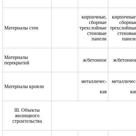
кирпичные,
кирпичные
сборные
сборны
Материалы стен
трехслойные
трехслойны
стеновые
стеновы
панели
панел
Материалы
ж/бетонное
ж/бетонно
перекрытий
м
еталличес
-
металличес
Материалы кровли
кая
ка
III
.
Объекты
жилищного
строительства