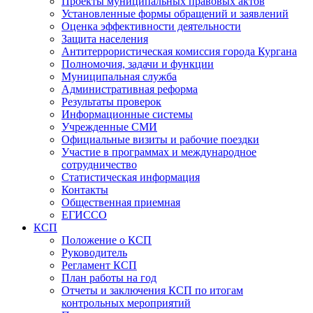
Проекты муниципальных правовых актов
Установленные формы обращений и заявлений
Оценка эффективности деятельности
Защита населения
Антитеррористическая комиссия города Кургана
Полномочия, задачи и функции
Муниципальная служба
Административная реформа
Результаты проверок
Информационные системы
Учрежденные СМИ
Официальные визиты и рабочие поездки
Участие в программах и международное
сотрудничество
Статистическая информация
Контакты
Общественная приемная
ЕГИССО
КСП
Положение о КСП
Руководитель
Регламент КСП
План работы на год
Отчеты и заключения КСП по итогам
контрольных мероприятий