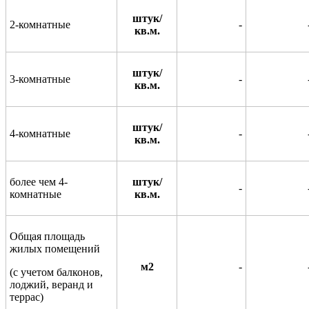
штук/
2-комнатные
-
кв.м.
штук/
3-комнатные
-
кв.м.
штук/
4-комнатные
-
кв.м.
более чем 4-
штук/
-
комнатные
кв.м.
Общая площадь
жилых помещений
м2
-
(с учетом балконов,
лоджий, веранд и
террас)