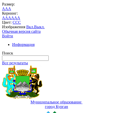
Размер:
A
A
A
Кернинг:
AA
AA
AA
Цвет:
C
C
C
Изображения
Вкл.
Выкл.
Обычная версия сайта
Войти
Информация
Поиск
Все результаты
Муниципальное образование
город Курган