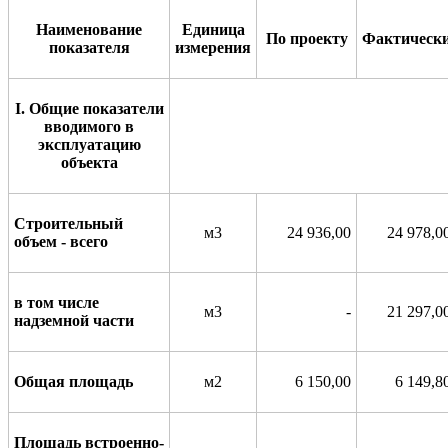
Наименование
Единица
По
прое
к
ту
Фактич
е
ск
показ
а
теля
измер
е
ния
I
. Общие показатели
вводимого в
эксплуатацию
объекта
Строительный
м3
24 936,00
24 978,0
объем - всего
в том числе
м3
-
21 297,0
надземной части
Общая площадь
м2
6 150,00
6 149,8
Площадь встроенно-