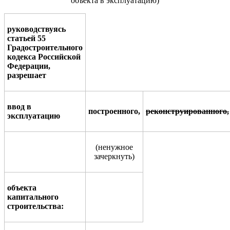
объекта в эксплуатацию)
руководствуясь
статьей
55
Градостроительного
кодекса Росси
й
ской
Федерации,
разрешает
ввод в
построенного,
р
еконструированного
,
эксплуатацию
(
ненужное
зачеркнуть
)
объекта
капитального
стро
и
тельства
: