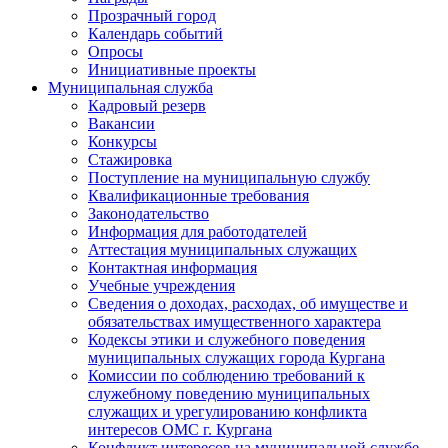
Прозрачный город
Календарь событий
Опросы
Инициативные проекты
Муниципальная служба
Кадровый резерв
Вакансии
Конкурсы
Стажировка
Поступление на муниципальную службу
Квалификационные требования
Законодательство
Информация для работодателей
Аттестация муниципальных служащих
Контактная информация
Учебные учреждения
Сведения о доходах, расходах, об имуществе и
обязательствах имущественного характера
Кодексы этики и служебного поведения
муниципальных служащих города Кургана
Комиссии по соблюдению требований к
служебному поведению муниципальных
служащих и урегулированию конфликта
интересов ОМС г. Кургана
Конфликт интересов на муниципальной службе