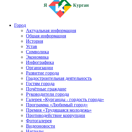
Я
Курган
Город
Актуальная информация
Общая информация
История
Устав
Символика
Экономика
Инфографика
Организации
Развитие города
Градостроительная деятельность
Гостям города
Почётные граждане
Руководители города
Галерея «Курганцы - гордость города»
Программа «Любимый город»
Премия «Трудящаяся молодежь»
Противодействие коррупции
Фотогалерея
Видеоновости
Награды