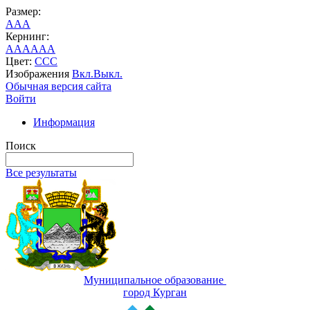
Размер:
A
A
A
Кернинг:
AA
AA
AA
Цвет:
C
C
C
Изображения
Вкл.
Выкл.
Обычная версия сайта
Войти
Информация
Поиск
Все результаты
Муниципальное образование
город Курган