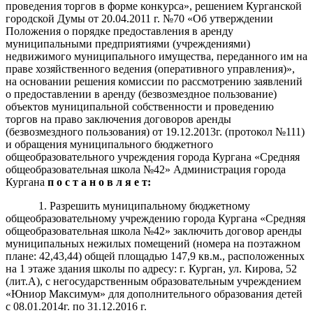
проведения торгов в форме конкурса», решением Курганской
городской Думы от 20.04.2011 г. №70 «Об утверждении
Положения о порядке предоставления в аренду
муниципальными предприятиями (учреждениями)
недвижимого муниципального имущества, переданного им на
праве хозяйственного ведения (оперативного управления)»,
на основании решения комиссии по рассмотрению заявлений
о предоставлении в аренду (безвозмездное пользование)
объектов муниципальной собственности и проведению
торгов на право заключения договоров аренды
(безвозмездного пользования) от 19.12.2013г. (протокол №111)
и обращения муниципального бюджетного
общеобразовательного учреждения города Кургана «Средняя
общеобразовательная школа №42» Администрация города
Кургана
п о с т а н о в л я е т:
1. Разрешить муниципальному бюджетному
общеобразовательному учреждению города Кургана «Средняя
общеобразовательная школа №42» заключить договор аренды
муниципальных нежилых помещений (номера на поэтажном
плане: 42,43,44) общей площадью 147,9 кв.м., расположенных
на 1 этаже здания школы по адресу: г. Курган, ул. Кирова, 52
(лит.А), с негосударственным образовательным учреждением
«Юниор Максимум» для дополнительного образования детей
с 08.01.2014г. по 31.12.2016 г.