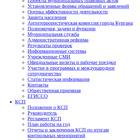
Проекты муниципальных правовых актов
Установленные формы обращений и заявлений
Оценка эффективности деятельности
Защита населения
Антитеррористическая комиссия города Кургана
Полномочия, задачи и функции
Муниципальная служба
Административная реформа
Результаты проверок
Информационные системы
Учрежденные СМИ
Официальные визиты и рабочие поездки
Участие в программах и международное
сотрудничество
Статистическая информация
Контакты
Общественная приемная
ЕГИССО
КСП
Положение о КСП
Руководитель
Регламент КСП
План работы на год
Отчеты и заключения КСП по итогам
контрольных мероприятий