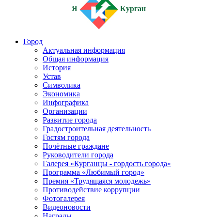
Я
Курган
Город
Актуальная информация
Общая информация
История
Устав
Символика
Экономика
Инфографика
Организации
Развитие города
Градостроительная деятельность
Гостям города
Почётные граждане
Руководители города
Галерея «Курганцы - гордость города»
Программа «Любимый город»
Премия «Трудящаяся молодежь»
Противодействие коррупции
Фотогалерея
Видеоновости
Награды