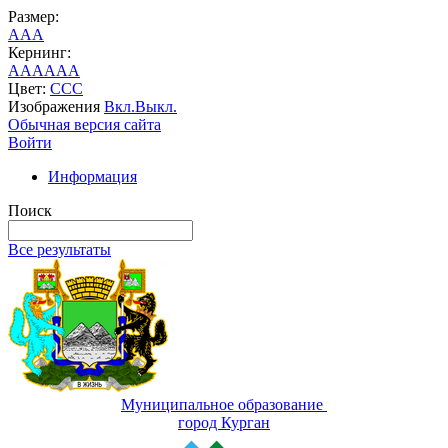
Размер:
A
A
A
Кернинг:
AA
AA
AA
Цвет:
C
C
C
Изображения
Вкл.
Выкл.
Обычная версия сайта
Войти
Информация
Поиск
Все результаты
Муниципальное образование
город Курган