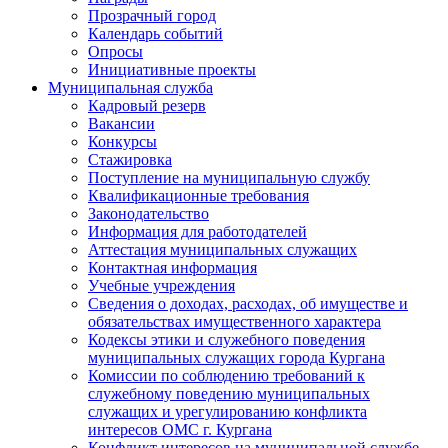
Прозрачный город
Календарь событий
Опросы
Инициативные проекты
Муниципальная служба
Кадровый резерв
Вакансии
Конкурсы
Стажировка
Поступление на муниципальную службу
Квалификационные требования
Законодательство
Информация для работодателей
Аттестация муниципальных служащих
Контактная информация
Учебные учреждения
Сведения о доходах, расходах, об имуществе и
обязательствах имущественного характера
Кодексы этики и служебного поведения
муниципальных служащих города Кургана
Комиссии по соблюдению требований к
служебному поведению муниципальных
служащих и урегулированию конфликта
интересов ОМС г. Кургана
Конфликт интересов на муниципальной службе