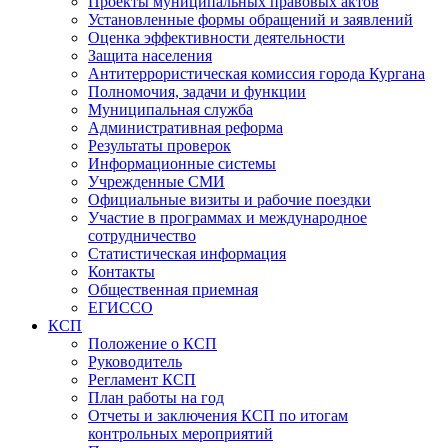
Проекты муниципальных правовых актов
Установленные формы обращений и заявлений
Оценка эффективности деятельности
Защита населения
Антитеррористическая комиссия города Кургана
Полномочия, задачи и функции
Муниципальная служба
Административная реформа
Результаты проверок
Информационные системы
Учрежденные СМИ
Официальные визиты и рабочие поездки
Участие в программах и международное
сотрудничество
Статистическая информация
Контакты
Общественная приемная
ЕГИССО
КСП
Положение о КСП
Руководитель
Регламент КСП
План работы на год
Отчеты и заключения КСП по итогам
контрольных мероприятий