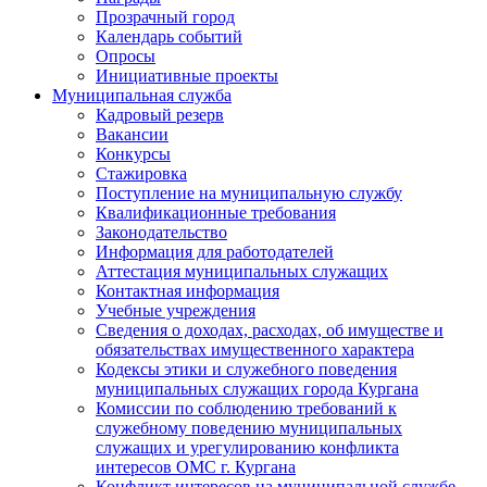
Прозрачный город
Календарь событий
Опросы
Инициативные проекты
Муниципальная служба
Кадровый резерв
Вакансии
Конкурсы
Стажировка
Поступление на муниципальную службу
Квалификационные требования
Законодательство
Информация для работодателей
Аттестация муниципальных служащих
Контактная информация
Учебные учреждения
Сведения о доходах, расходах, об имуществе и
обязательствах имущественного характера
Кодексы этики и служебного поведения
муниципальных служащих города Кургана
Комиссии по соблюдению требований к
служебному поведению муниципальных
служащих и урегулированию конфликта
интересов ОМС г. Кургана
Конфликт интересов на муниципальной службе