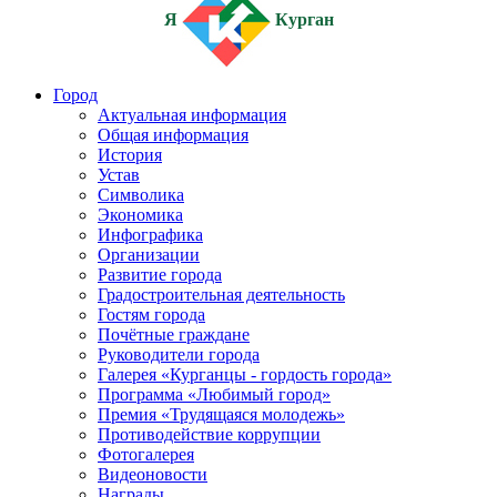
Я
Курган
Город
Актуальная информация
Общая информация
История
Устав
Символика
Экономика
Инфографика
Организации
Развитие города
Градостроительная деятельность
Гостям города
Почётные граждане
Руководители города
Галерея «Курганцы - гордость города»
Программа «Любимый город»
Премия «Трудящаяся молодежь»
Противодействие коррупции
Фотогалерея
Видеоновости
Награды