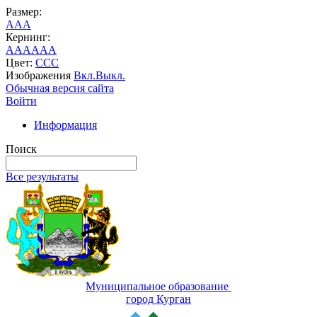
Размер:
A
A
A
Кернинг:
AA
AA
AA
Цвет:
C
C
C
Изображения
Вкл.
Выкл.
Обычная версия сайта
Войти
Информация
Поиск
Все результаты
Муниципальное образование
город Курган