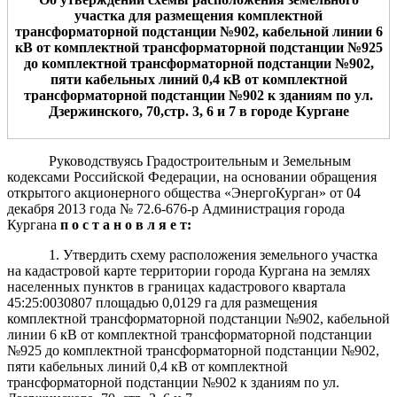
участка
д
ля
размещения
комплектной
трансформаторной подс
танции №902, кабельной линии 6
кВ от комплектной трансформаторной подстанции №925
до комплектной трансформаторной подстанции №902,
пяти кабельных линий 0,4 кВ от комплектной
трансформаторной подстанции №902 к
зданиям
по ул.
Дзержинского, 70,стр. 3, 6 и 7
в городе Кургане
Руководствуясь Градостроительным и Земельным
кодексами Российской Федерации, на основании обращения
открытого акционерного общества «ЭнергоКурган» от 04
декабря 2013 года № 72.6-676-р Администрация города
Кургана
п о с т а н о в л я е т:
1.
Утвердить схему расположения земельного участка
на кадастровой карте территории города Кургана на землях
населенных пунктов в границах кадастрового квартала
45:25:0030807 площадью 0,0129 га для размещения
комплектной трансформаторной подстанции №902, кабельной
линии 6 кВ от комплектной трансформаторной подстанции
№925 до комплектной трансформаторной подстанции №902,
пяти кабельных линий 0,4 кВ от комплектной
трансформаторной подстанции №902 к зданиям по ул.