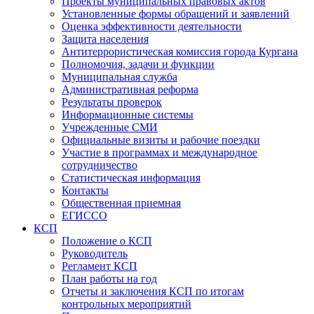
Проекты муниципальных правовых актов
Установленные формы обращений и заявлений
Оценка эффективности деятельности
Защита населения
Антитеррористическая комиссия города Кургана
Полномочия, задачи и функции
Муниципальная служба
Административная реформа
Результаты проверок
Информационные системы
Учрежденные СМИ
Официальные визиты и рабочие поездки
Участие в программах и международное
сотрудничество
Статистическая информация
Контакты
Общественная приемная
ЕГИССО
КСП
Положение о КСП
Руководитель
Регламент КСП
План работы на год
Отчеты и заключения КСП по итогам
контрольных мероприятий