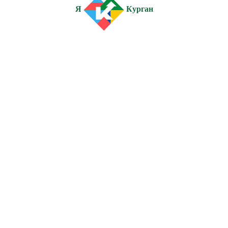
Я
Курган