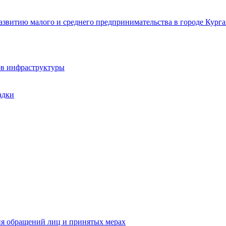
звитию малого и среднего предпринимательства в городе Курга
ов инфраструктуры
адки
ия обращений лиц и принятых мерах