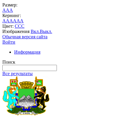
Размер:
A
A
A
Кернинг:
AA
AA
AA
Цвет:
C
C
C
Изображения
Вкл.
Выкл.
Обычная версия сайта
Войти
Информация
Поиск
Все результаты