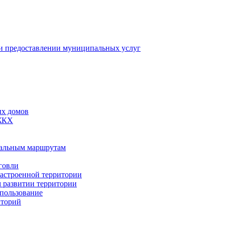
 предоставлении муниципальных услуг
ых домов
 ЖКХ
пальным маршрутам
говли
застроенной территории
м развитии территории
спользование
иторий