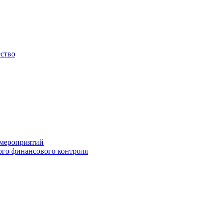
ество
 мероприятий
го финансового контроля