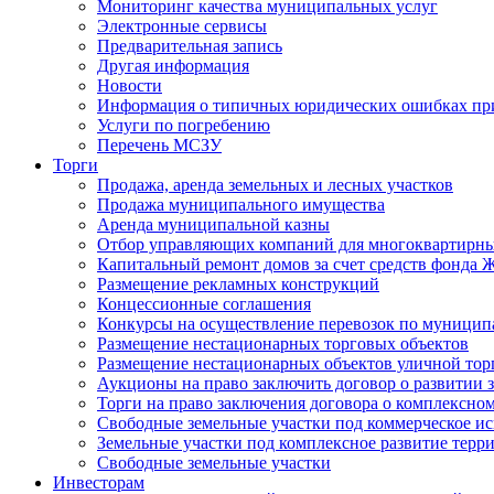
Мониторинг качества муниципальных услуг
Электронные сервисы
Предварительная запись
Другая информация
Новости
Информация о типичных юридических ошибках при
Услуги по погребению
Перечень МСЗУ
Торги
Продажа, аренда земельных и лесных участков
Продажа муниципального имущества
Аренда муниципальной казны
Отбор управляющих компаний для многоквартирн
Капитальный ремонт домов за счет средств фонда
Размещение рекламных конструкций
Концессионные соглашения
Конкурсы на осуществление перевозок по муници
Размещение нестационарных торговых объектов
Размещение нестационарных объектов уличной тор
Аукционы на право заключить договор о развитии 
Торги на право заключения договора о комплексно
Свободные земельные участки под коммерческое и
Земельные участки под комплексное развитие терр
Свободные земельные участки
Инвесторам