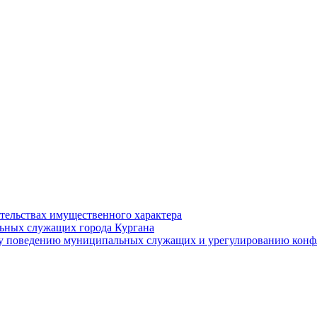
ательствах имущественного характера
ьных служащих города Кургана
у поведению муниципальных служащих и урегулированию конфл