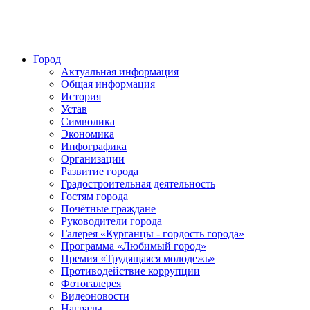
Город
Актуальная информация
Общая информация
История
Устав
Символика
Экономика
Инфографика
Организации
Развитие города
Градостроительная деятельность
Гостям города
Почётные граждане
Руководители города
Галерея «Курганцы - гордость города»
Программа «Любимый город»
Премия «Трудящаяся молодежь»
Противодействие коррупции
Фотогалерея
Видеоновости
Награды