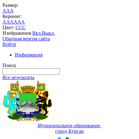
Размер:
A
A
A
Кернинг:
AA
AA
AA
Цвет:
C
C
C
Изображения
Вкл.
Выкл.
Обычная версия сайта
Войти
Информация
Поиск
Все результаты
Муниципальное образование
город Курган