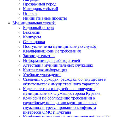
Прозрачный город
Календарь событий
Опросы
Инициативные проекты
Муниципальная служба
Кадровый резерв
Вакансии
Конкурсы
Стажировка
Поступление на муниципальную службу
Квалификационные требования
Законодательство
Информация для работодателей
Аттестация муниципальных служащих
Контактная информация
Учебные учреждения
Сведения о доходах, расходах, об имуществе и
обязательствах имущественного характера
Кодексы этики и служебного поведения
муниципальных служащих города Кургана
Комиссии по соблюдению требований к
служебному поведению муниципальных
служащих и урегулированию конфликта
интересов ОМС г. Кургана
Конфликт интересов на муниципальной службе