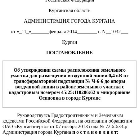
Курганская область
АДМИНИСТРАЦИЯ ГОРОДА КУРГАНА
от «_11_»_______февраля 2014________ г. N__1032___
Курган
ПОСТАНОВЛЕНИЕ
Об утверждении схемы расположения
земельного
участка
для
размещения
воздушной
лини
и
0,4
кВ
от
трансформаторной подстанции
№
Ч-6-6
до опоры
воздушной линии в районе земельного участка с
кадастровым номером 45:25:110206:62
в микрорайоне
Осиновка
в городе Кургане
Руководствуясь Градостроительным и Земельным
кодексами Российской Федерации, на основании обращения
ОАО «Курганэнерго» от 07 ноября 2013 года № 72.6-633-р
Администрация города Кургана
п о с т а н о в л я е т: