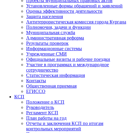
Проекты муниципальных правовых актов
Установленные формы обращений и заявлений
Оценка эффективности деятельности
Защита населения
Антитеррористическая комиссия города Кургана
Полномочия, задачи и функции
Муниципальная служба
Административная реформа
Результаты проверок
Информационные системы
Учрежденные СМИ
Официальные визиты и рабочие поездки
Участие в программах и международное
сотрудничество
Статистическая информация
Контакты
Общественная приемная
ЕГИССО
КСП
Положение о КСП
Руководитель
Регламент КСП
План работы на год
Отчеты и заключения КСП по итогам
контрольных мероприятий