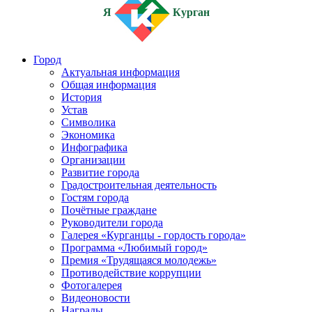
Я
Курган
Город
Актуальная информация
Общая информация
История
Устав
Символика
Экономика
Инфографика
Организации
Развитие города
Градостроительная деятельность
Гостям города
Почётные граждане
Руководители города
Галерея «Курганцы - гордость города»
Программа «Любимый город»
Премия «Трудящаяся молодежь»
Противодействие коррупции
Фотогалерея
Видеоновости
Награды