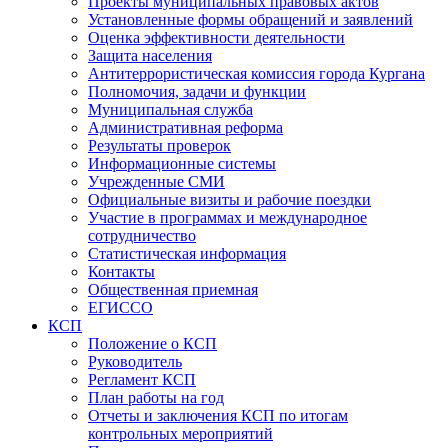
Проекты муниципальных правовых актов
Установленные формы обращений и заявлений
Оценка эффективности деятельности
Защита населения
Антитеррористическая комиссия города Кургана
Полномочия, задачи и функции
Муниципальная служба
Административная реформа
Результаты проверок
Информационные системы
Учрежденные СМИ
Официальные визиты и рабочие поездки
Участие в программах и международное
сотрудничество
Статистическая информация
Контакты
Общественная приемная
ЕГИССО
КСП
Положение о КСП
Руководитель
Регламент КСП
План работы на год
Отчеты и заключения КСП по итогам
контрольных мероприятий