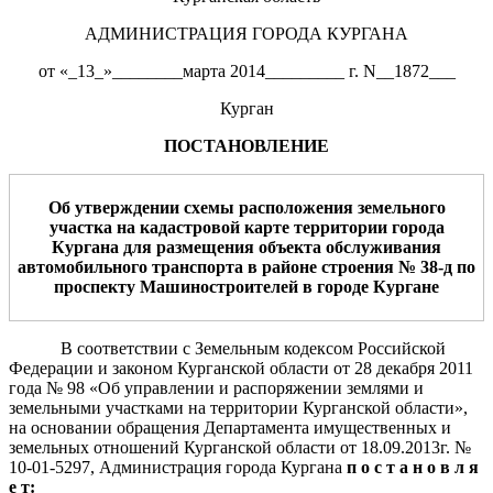
АДМИНИСТРАЦИЯ ГОРОДА КУРГАНА
от «_13_»________марта 2014_________ г. N__1872___
Курган
ПОСТАНОВЛЕНИЕ
О
б утверждении схемы
расположения
земельн
ого
участк
а
на кадастровой карте территории города
Кургана
для
размещения объекта обслуживания
автомобильного транспорта в районе строения № 38-д по
проспекту Машиностроителей
в городе Кургане
В соответствии с Земельным кодексом Российской
Федерации и законом Курганской области от 28 декабря 2011
года № 98 «Об управлении и распоряжении землями и
земельными участками на территории Курганской области»,
на основании обращения Департамента имущественных и
земельных отношений Курганской области от 18.09.2013г. №
10-01-5297, Администрация города Кургана
п о с т а н о в л я
е т: