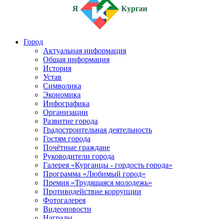
Я
Курган
Город
Актуальная информация
Общая информация
История
Устав
Символика
Экономика
Инфографика
Организации
Развитие города
Градостроительная деятельность
Гостям города
Почётные граждане
Руководители города
Галерея «Курганцы - гордость города»
Программа «Любимый город»
Премия «Трудящаяся молодежь»
Противодействие коррупции
Фотогалерея
Видеоновости
Награды