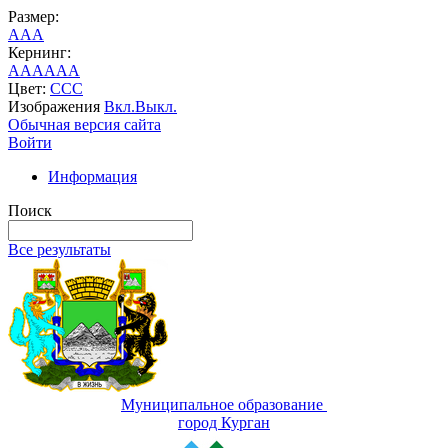
Размер:
A
A
A
Кернинг:
AA
AA
AA
Цвет:
C
C
C
Изображения
Вкл.
Выкл.
Обычная версия сайта
Войти
Информация
Поиск
Все результаты
Муниципальное образование
город Курган