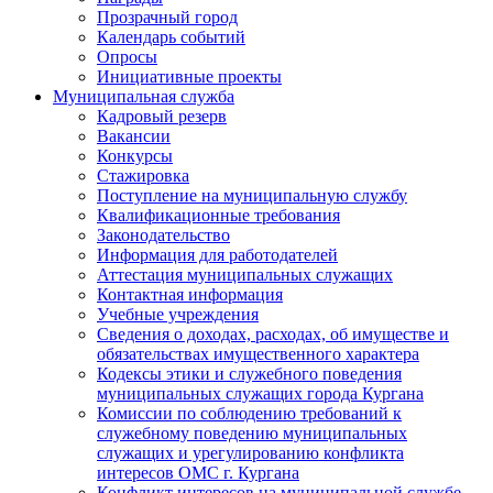
Прозрачный город
Календарь событий
Опросы
Инициативные проекты
Муниципальная служба
Кадровый резерв
Вакансии
Конкурсы
Стажировка
Поступление на муниципальную службу
Квалификационные требования
Законодательство
Информация для работодателей
Аттестация муниципальных служащих
Контактная информация
Учебные учреждения
Сведения о доходах, расходах, об имуществе и
обязательствах имущественного характера
Кодексы этики и служебного поведения
муниципальных служащих города Кургана
Комиссии по соблюдению требований к
служебному поведению муниципальных
служащих и урегулированию конфликта
интересов ОМС г. Кургана
Конфликт интересов на муниципальной службе