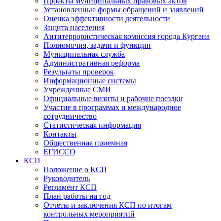
Проекты муниципальных правовых актов
Установленные формы обращений и заявлений
Оценка эффективности деятельности
Защита населения
Антитеррористическая комиссия города Кургана
Полномочия, задачи и функции
Муниципальная служба
Административная реформа
Результаты проверок
Информационные системы
Учрежденные СМИ
Официальные визиты и рабочие поездки
Участие в программах и международное
сотрудничество
Статистическая информация
Контакты
Общественная приемная
ЕГИССО
КСП
Положение о КСП
Руководитель
Регламент КСП
План работы на год
Отчеты и заключения КСП по итогам
контрольных мероприятий