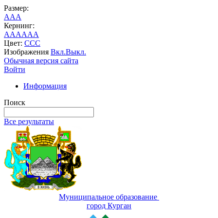
Размер:
A
A
A
Кернинг:
AA
AA
AA
Цвет:
C
C
C
Изображения
Вкл.
Выкл.
Обычная версия сайта
Войти
Информация
Поиск
Все результаты
Муниципальное образование
город Курган