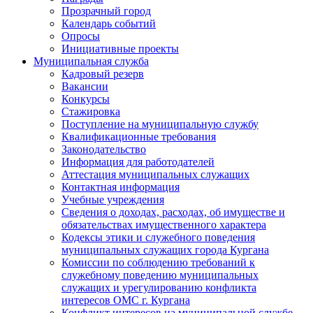
Прозрачный город
Календарь событий
Опросы
Инициативные проекты
Муниципальная служба
Кадровый резерв
Вакансии
Конкурсы
Стажировка
Поступление на муниципальную службу
Квалификационные требования
Законодательство
Информация для работодателей
Аттестация муниципальных служащих
Контактная информация
Учебные учреждения
Сведения о доходах, расходах, об имуществе и
обязательствах имущественного характера
Кодексы этики и служебного поведения
муниципальных служащих города Кургана
Комиссии по соблюдению требований к
служебному поведению муниципальных
служащих и урегулированию конфликта
интересов ОМС г. Кургана
Конфликт интересов на муниципальной службе