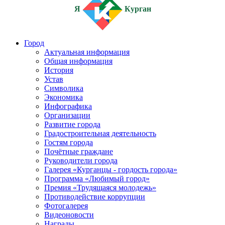
Я
Курган
Город
Актуальная информация
Общая информация
История
Устав
Символика
Экономика
Инфографика
Организации
Развитие города
Градостроительная деятельность
Гостям города
Почётные граждане
Руководители города
Галерея «Курганцы - гордость города»
Программа «Любимый город»
Премия «Трудящаяся молодежь»
Противодействие коррупции
Фотогалерея
Видеоновости
Награды