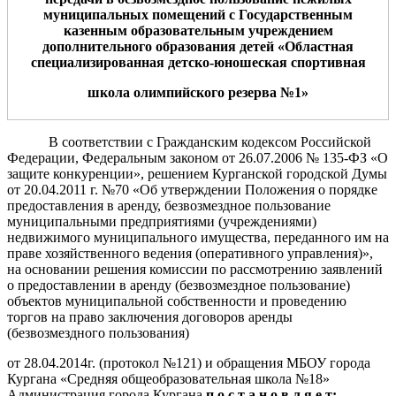
муниципальных
помещени
й
с Государственным
казенным образовательным учреждением
дополнительного образования детей «Областная
специализированная детско-юношеская спортивная
школа олимпийского резерва №1»
В соответствии с Гражданским кодексом Российской
Федерации, Федеральным законом от 26.07.2006 № 135-ФЗ «О
защите конкуренции», решением Курганской городской Думы
от 20.04.2011 г. №70 «Об утверждении Положения о порядке
предоставления в аренду, безвозмездное пользование
муниципальными предприятиями (учреждениями)
недвижимого муниципального имущества, переданного им на
праве хозяйственного ведения (оперативного управления)»,
на основании решения комиссии по рассмотрению заявлений
о предоставлении в аренду (безвозмездное пользование)
объектов муниципальной собственности и проведению
торгов на право заключения договоров аренды
(безвозмездного пользования)
от 28.04.2014г. (протокол №121) и обращения МБОУ города
Кургана «Средняя общеобразовательная школа №18»
Администрация города Кургана
п о с т а н о в л я е т: