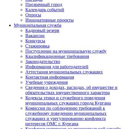
Прозрачный город
Календарь событий
Опросы
Инициативные проекты
Муниципальная служба
Кадровый резерв
Вакансии
Конкурсы
Стажировка
Поступление на муниципальную службу
Квалификационные требования
Законодательство
Информация для работодателей
Аттестация муниципальных служащих
Контактная информация
Учебные учреждения
Сведения о доходах, расходах, об имуществе и
обязательствах имущественного характера
Кодексы этики и служебного поведения
муниципальных служащих города Кургана
Комиссии по соблюдению требований к
служебному поведению муниципальных
служащих и урегулированию конфликта
интересов ОМС г. Кургана
Конфликт интересов на муниципальной службе