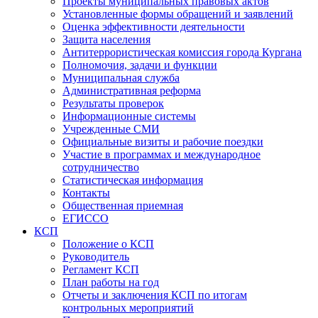
Проекты муниципальных правовых актов
Установленные формы обращений и заявлений
Оценка эффективности деятельности
Защита населения
Антитеррористическая комиссия города Кургана
Полномочия, задачи и функции
Муниципальная служба
Административная реформа
Результаты проверок
Информационные системы
Учрежденные СМИ
Официальные визиты и рабочие поездки
Участие в программах и международное
сотрудничество
Статистическая информация
Контакты
Общественная приемная
ЕГИССО
КСП
Положение о КСП
Руководитель
Регламент КСП
План работы на год
Отчеты и заключения КСП по итогам
контрольных мероприятий