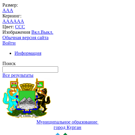
Размер:
A
A
A
Кернинг:
AA
AA
AA
Цвет:
C
C
C
Изображения
Вкл.
Выкл.
Обычная версия сайта
Войти
Информация
Поиск
Все результаты
Муниципальное образование
город Курган