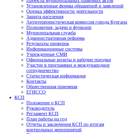
Проекты муниципальных правовых актов
Установленные формы обращений и заявлений
Оценка эффективности деятельности
Защита населения
Антитеррористическая комиссия города Кургана
Полномочия, задачи и функции
Муниципальная служба
Административная реформа
Результаты проверок
Информационные системы
Учрежденные СМИ
Официальные визиты и рабочие поездки
Участие в программах и международное
сотрудничество
Статистическая информация
Контакты
Общественная приемная
ЕГИССО
КСП
Положение о КСП
Руководитель
Регламент КСП
План работы на год
Отчеты и заключения КСП по итогам
контрольных мероприятий