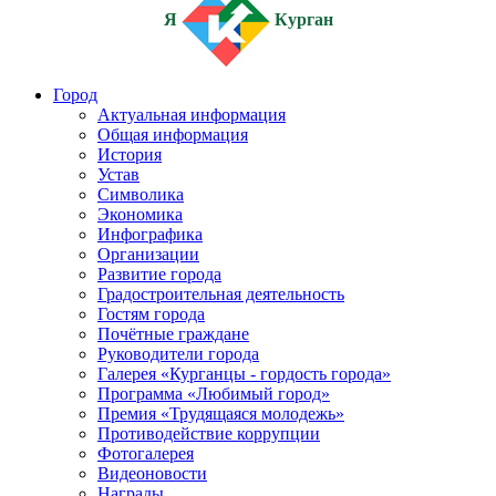
Я
Курган
Город
Актуальная информация
Общая информация
История
Устав
Символика
Экономика
Инфографика
Организации
Развитие города
Градостроительная деятельность
Гостям города
Почётные граждане
Руководители города
Галерея «Курганцы - гордость города»
Программа «Любимый город»
Премия «Трудящаяся молодежь»
Противодействие коррупции
Фотогалерея
Видеоновости
Награды