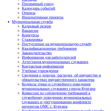
Прозрачный город
Календарь событий
Опросы
Инициативные проекты
Муниципальная служба
Кадровый резерв
Вакансии
Конкурсы
Стажировка
Поступление на муниципальную службу
Квалификационные требования
Законодательство
Информация для работодателей
Аттестация муниципальных служащих
Контактная информация
Учебные учреждения
Сведения о доходах, расходах, об имуществе и
обязательствах имущественного характера
Кодексы этики и служебного поведения
муниципальных служащих города Кургана
Комиссии по соблюдению требований к
служебному поведению муниципальных
служащих и урегулированию конфликта
интересов ОМС г. Кургана
Конфликт интересов на муниципальной службе