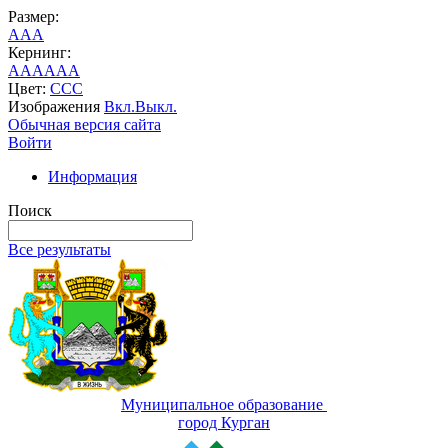
Размер:
A
A
A
Кернинг:
AA
AA
AA
Цвет:
C
C
C
Изображения
Вкл.
Выкл.
Обычная версия сайта
Войти
Информация
Поиск
Все результаты
Муниципальное образование
город Курган