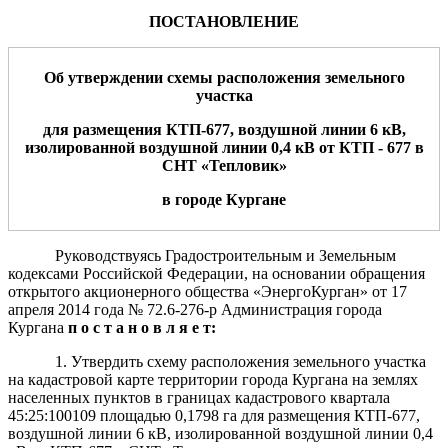
ПОСТАНОВЛЕНИЕ
Об утверждении схемы расположения
земельного
участка
д
ля
размещения
КТП-677, воздушной линии 6 кВ,
изолированной воздушной линии 0,4 кВ
от
К
Т
П
-
677
в
СНТ «Тепловик»
в городе Кургане
Руководствуясь Градостроительным и Земельным
кодексами Российской Федерации, на основании обращения
открытого акционерного общества «ЭнергоКурган» от 17
апреля 2014 года № 72.6-276-р Администрация города
Кургана
п о с т а н о в л я е т:
1.
Утвердить схему расположения земельного участка
на кадастровой карте территории города Кургана на землях
населенных пунктов в границах кадастрового квартала
45:25:100109 площадью 0,1798 га для размещения КТП-677,
воздушной линии 6 кВ, изолированной воздушной линии 0,4