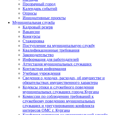
Прозрачный город
Календарь событий
Опросы
Инициативные проекты
Муниципальная служба
Кадровый резерв
Вакансии
Конкурсы
Стажировка
Поступление на муниципальную службу
Квалификационные требования
Законодательство
Информация для работодателей
Аттестация муниципальных служащих
Контактная информация
Учебные учреждения
Сведения о доходах, расходах, об имуществе и
обязательствах имущественного характера
Кодексы этики и служебного поведения
муниципальных служащих города Кургана
Комиссии по соблюдению требований к
служебному поведению муниципальных
служащих и урегулированию конфликта
интересов ОМС г. Кургана
Конфликт интересов на муниципальной службе