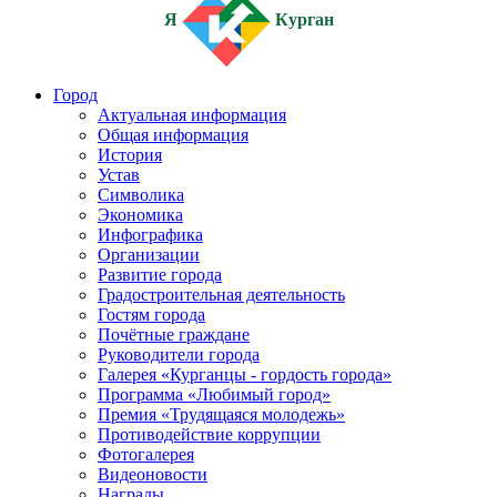
Я
Курган
Город
Актуальная информация
Общая информация
История
Устав
Символика
Экономика
Инфографика
Организации
Развитие города
Градостроительная деятельность
Гостям города
Почётные граждане
Руководители города
Галерея «Курганцы - гордость города»
Программа «Любимый город»
Премия «Трудящаяся молодежь»
Противодействие коррупции
Фотогалерея
Видеоновости
Награды