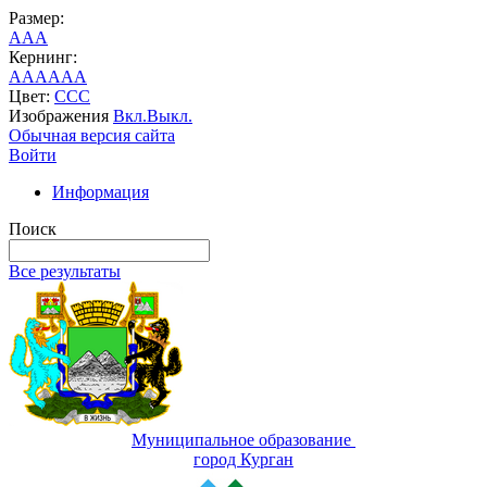
Размер:
A
A
A
Кернинг:
AA
AA
AA
Цвет:
C
C
C
Изображения
Вкл.
Выкл.
Обычная версия сайта
Войти
Информация
Поиск
Все результаты
Муниципальное образование
город Курган