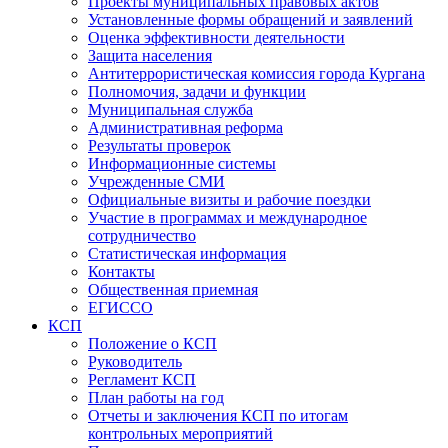
Проекты муниципальных правовых актов
Установленные формы обращений и заявлений
Оценка эффективности деятельности
Защита населения
Антитеррористическая комиссия города Кургана
Полномочия, задачи и функции
Муниципальная служба
Административная реформа
Результаты проверок
Информационные системы
Учрежденные СМИ
Официальные визиты и рабочие поездки
Участие в программах и международное
сотрудничество
Статистическая информация
Контакты
Общественная приемная
ЕГИССО
КСП
Положение о КСП
Руководитель
Регламент КСП
План работы на год
Отчеты и заключения КСП по итогам
контрольных мероприятий