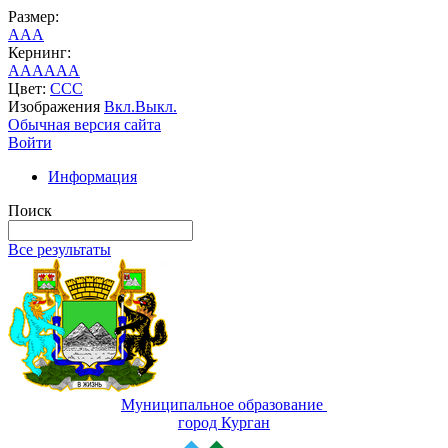
Размер:
A
A
A
Кернинг:
AA
AA
AA
Цвет:
C
C
C
Изображения
Вкл.
Выкл.
Обычная версия сайта
Войти
Информация
Поиск
Все результаты
Муниципальное образование
город Курган