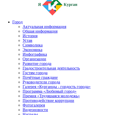
Я
Курган
Город
Актуальная информация
Общая информация
История
Устав
Символика
Экономика
Инфографика
Организации
Развитие города
Градостроительная деятельность
Гостям города
Почётные граждане
Руководители города
Галерея «Курганцы - гордость города»
Программа «Любимый город»
Премия «Трудящаяся молодежь»
Противодействие коррупции
Фотогалерея
Видеоновости
Награды