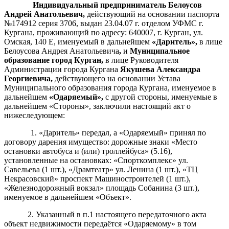
Индивидуальный предприниматель Белоусов
Андрей Анатольевич,
действующий на основании паспорта
№174912 серия 3706, выдан 23.04.07 г. отделом УФМС г.
Кургана, проживающий по адресу: 640007, г. Курган, ул.
Омская, 140 Е, именуемый в дальнейшем
«
Даритель
»,
в лице
Белоусова Андрея Анатольевича
,
и
Муниципальное
образование город Курган,
в лице Руководителя
Администрации города Кургана
Якушева Александра
Георгиевича,
действующего на основании Устава
Муниципального образования города Кургана, именуемое в
дальнейшем
«
Одаряемый
»,
с другой стороны, именуемые в
дальнейшем «Стороны», заключили настоящий акт о
нижеследующем:
1. «Даритель» передал, а «Одаряемый» принял по
договору дарения имущество: дорожные знаки «Место
остановки автобуса и (или) троллейбуса» (5.16),
установленные на остановках: «Спорткомплекс» ул.
Савельева (1 шт.), «Драмтеатр» ул. Ленина (1 шт.), «ТЦ
Некрасовский» проспект Машиностроителей (1 шт.),
«Железнодорожный вокзал» площадь Собанина (3 шт.),
именуемое в дальнейшем «Объект».
2. Указанный в п.1 настоящего передаточного акта
объект недвижимости передаётся «Одаряемому» в том