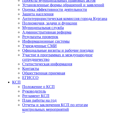
Проекты муниципальных правовых актов
Установленные формы обращений и заявлений
Оценка эффективности деятельности
Защита населения
Антитеррористическая комиссия города Кургана
Полномочия, задачи и функции
Муниципальная служба
Административная реформа
Результаты проверок
Информационные системы
Учрежденные СМИ
Официальные визиты и рабочие поездки
Участие в программах и международное
сотрудничество
Статистическая информация
Контакты
Общественная приемная
ЕГИССО
КСП
Положение о КСП
Руководитель
Регламент КСП
План работы на год
Отчеты и заключения КСП по итогам
контрольных мероприятий