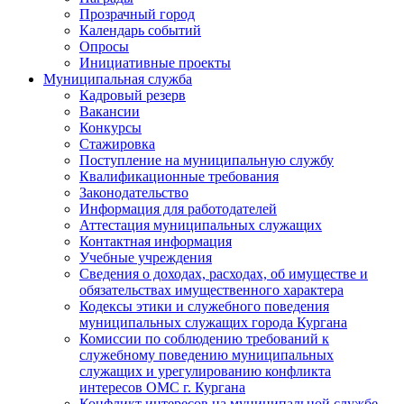
Прозрачный город
Календарь событий
Опросы
Инициативные проекты
Муниципальная служба
Кадровый резерв
Вакансии
Конкурсы
Стажировка
Поступление на муниципальную службу
Квалификационные требования
Законодательство
Информация для работодателей
Аттестация муниципальных служащих
Контактная информация
Учебные учреждения
Сведения о доходах, расходах, об имуществе и
обязательствах имущественного характера
Кодексы этики и служебного поведения
муниципальных служащих города Кургана
Комиссии по соблюдению требований к
служебному поведению муниципальных
служащих и урегулированию конфликта
интересов ОМС г. Кургана
Конфликт интересов на муниципальной службе