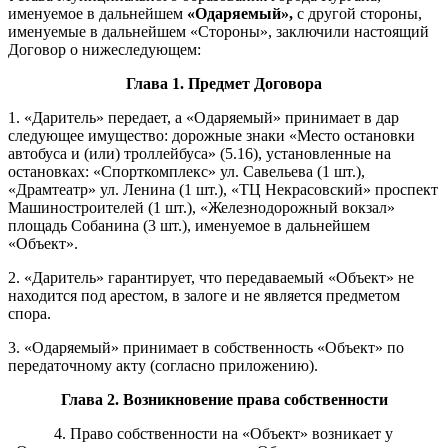
именуемое в дальнейшем
«
Одар
я
емый
»
,
с другой стороны,
именуемые в дальнейшем «Стороны», заключили настоящий
Договор о нижеследующем:
Глава
1. Предмет Договора
1. «Даритель» передает, а «Одаряемый» принимает в дар
следующее имущество: дорожные знаки «Место остановки
автобуса и (или) троллейбуса» (5.16), установленные на
остановках: «Спорткомплекс» ул. Савельева (1 шт.),
«Драмтеатр» ул. Ленина (1 шт.), «ТЦ Некрасовский» проспект
Машиностроителей (1 шт.), «Железнодорожный вокзал»
площадь Собанина (3 шт.), именуемое в дальнейшем
«Объект».
2. «Даритель» гарантирует, что передаваемый «Объект» не
находится под арестом, в залоге и не является предметом
спора.
3. «Одаряемый» принимает в собственность «Объект» по
передаточному акту (согласно приложению).
Глава
2
. Возникновение права собственности
4. Право собственности на «Объект» возникает у