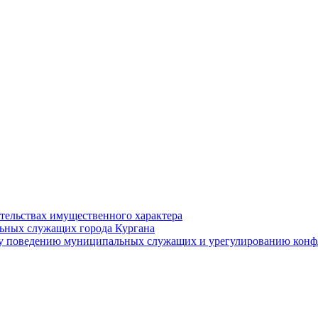
ательствах имущественного характера
ьных служащих города Кургана
у поведению муниципальных служащих и урегулированию конфл