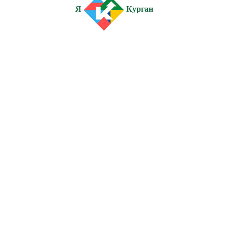
Я
Курган