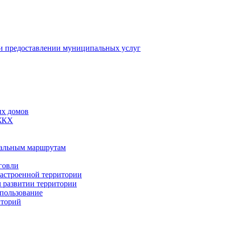
 предоставлении муниципальных услуг
ых домов
 ЖКХ
пальным маршрутам
говли
застроенной территории
м развитии территории
спользование
иторий