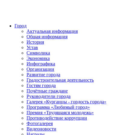
Город
Актуальная информация
Общая информация
История
Устав
Символика
Экономика
Инфографика
Организации
Развитие города
Градостроительная деятельность
Гостям города
Почётные граждане
Руководители города
Галерея «Курганцы - гордость города»
Программа «Любимый город»
Премия «Трудящаяся молодежь»
Противодействие коррупции
Фотогалерея
Видеоновости
Награды