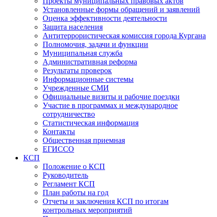
Проекты муниципальных правовых актов
Установленные формы обращений и заявлений
Оценка эффективности деятельности
Защита населения
Антитеррористическая комиссия города Кургана
Полномочия, задачи и функции
Муниципальная служба
Административная реформа
Результаты проверок
Информационные системы
Учрежденные СМИ
Официальные визиты и рабочие поездки
Участие в программах и международное
сотрудничество
Статистическая информация
Контакты
Общественная приемная
ЕГИССО
КСП
Положение о КСП
Руководитель
Регламент КСП
План работы на год
Отчеты и заключения КСП по итогам
контрольных мероприятий