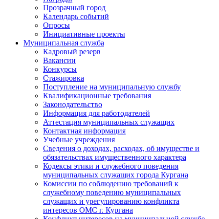
Прозрачный город
Календарь событий
Опросы
Инициативные проекты
Муниципальная служба
Кадровый резерв
Вакансии
Конкурсы
Стажировка
Поступление на муниципальную службу
Квалификационные требования
Законодательство
Информация для работодателей
Аттестация муниципальных служащих
Контактная информация
Учебные учреждения
Сведения о доходах, расходах, об имуществе и
обязательствах имущественного характера
Кодексы этики и служебного поведения
муниципальных служащих города Кургана
Комиссии по соблюдению требований к
служебному поведению муниципальных
служащих и урегулированию конфликта
интересов ОМС г. Кургана
Конфликт интересов на муниципальной службе