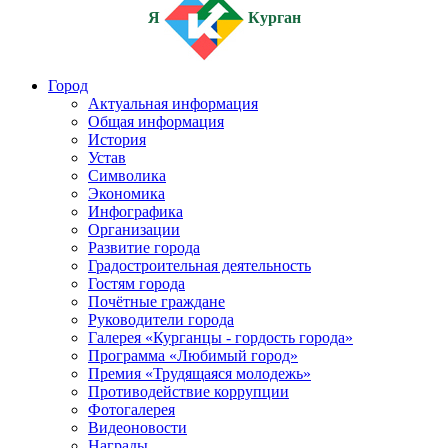
Я
Курган
Город
Актуальная информация
Общая информация
История
Устав
Символика
Экономика
Инфографика
Организации
Развитие города
Градостроительная деятельность
Гостям города
Почётные граждане
Руководители города
Галерея «Курганцы - гордость города»
Программа «Любимый город»
Премия «Трудящаяся молодежь»
Противодействие коррупции
Фотогалерея
Видеоновости
Награды