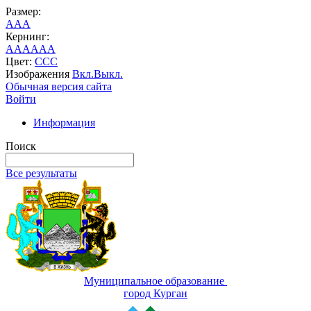
Размер:
A
A
A
Кернинг:
AA
AA
AA
Цвет:
C
C
C
Изображения
Вкл.
Выкл.
Обычная версия сайта
Войти
Информация
Поиск
Все результаты
Муниципальное образование
город Курган