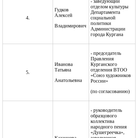
- заведующий
отделом культуры
Гудков
Департамента
Алексей
4.
социальной
политики
Владимирович
Администрации
города Кургана
- председатель
Правления
Иванова
Курганского
Татьяна
отделения ВТОО
5.
«Союз художников
Анатольевна
России»
(по согласованию)
- руководитель
образцового
коллектива
народного пения
«Душегреечка»,
Казанцева
заведующая