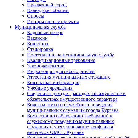
Прозрачный город
Календарь событий
Опросы
Инициативные проекты
Муниципальная служба
Кадровый резерв
Вакансии
Конкурсы
Стажировка
Поступление на муниципальную службу
Квалификационные требования
Законодательство
Информация для работодателей
Аттестация муниципальных служащих
Контактная информация
Учебные учреждения
Сведения о доходах, расходах, об имуществе и
обязательствах имущественного характера
Кодексы этики и служебного поведения
муниципальных служащих города Кургана
Комиссии по соблюдению требований к
служебному поведению муниципальных
служащих и урегулированию конфликта
интересов ОМС г. Кургана
Конфликт интересов на муниципальной службе