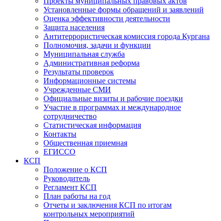
Проекты муниципальных правовых актов
Установленные формы обращений и заявлений
Оценка эффективности деятельности
Защита населения
Антитеррористическая комиссия города Кургана
Полномочия, задачи и функции
Муниципальная служба
Административная реформа
Результаты проверок
Информационные системы
Учрежденные СМИ
Официальные визиты и рабочие поездки
Участие в программах и международное
сотрудничество
Статистическая информация
Контакты
Общественная приемная
ЕГИССО
КСП
Положение о КСП
Руководитель
Регламент КСП
План работы на год
Отчеты и заключения КСП по итогам
контрольных мероприятий