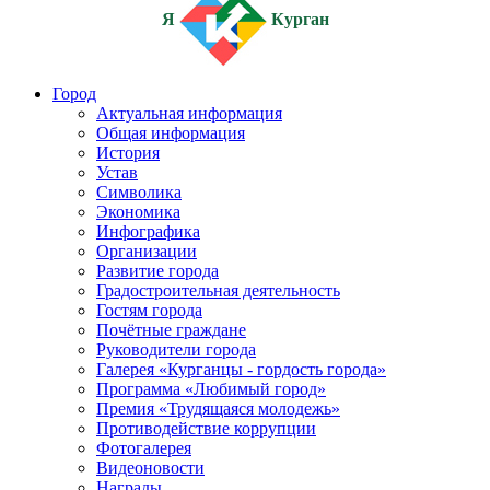
Я
Курган
Город
Актуальная информация
Общая информация
История
Устав
Символика
Экономика
Инфографика
Организации
Развитие города
Градостроительная деятельность
Гостям города
Почётные граждане
Руководители города
Галерея «Курганцы - гордость города»
Программа «Любимый город»
Премия «Трудящаяся молодежь»
Противодействие коррупции
Фотогалерея
Видеоновости
Награды