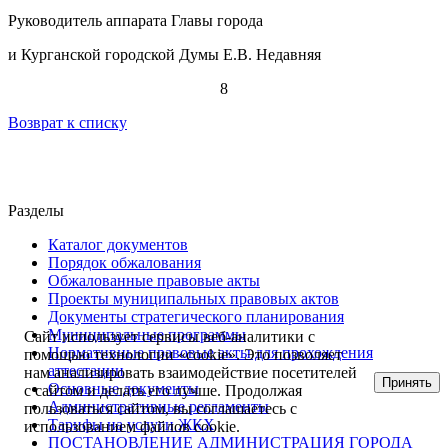
Руководитель аппарата Главы города
и Курганской городской Думы Е.В. Недавняя
8
Возврат к списку
Разделы
Каталог документов
Порядок обжалования
Обжалованные правовые акты
Проекты муниципальных правовых актов
Документы стратегического планирования
Муниципальные программы
Сайт использует сервисы веб-аналитики с
Нормативные правовые акты для прохождения
помощью технологии «cookie». Это позволяет
аттестации
нам анализировать взаимодействие посетителей
Принять
Основные документы
с сайтом и делать его лучше. Продолжая
Административные регламенты
пользоваться сайтом, вы соглашаетесь с
Тарифы на услуги ЖКХ
использованием файлов cookie.
ПОСТАНОВЛЕНИЕ АДМИНИСТРАЦИЯ ГОРОДА