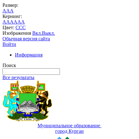
Размер:
A
A
A
Кернинг:
AA
AA
AA
Цвет:
C
C
C
Изображения
Вкл.
Выкл.
Обычная версия сайта
Войти
Информация
Поиск
Все результаты
Муниципальное образование
город Курган