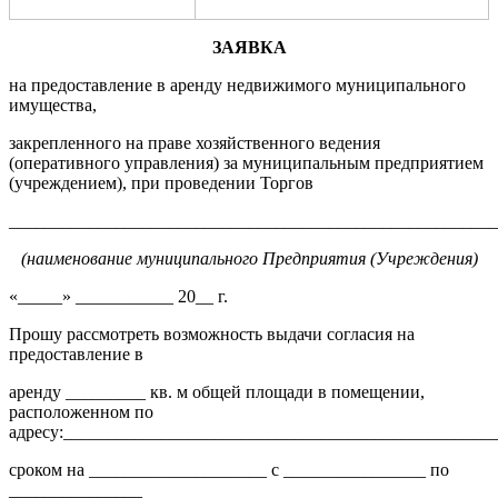
ЗАЯВКА
на предоставление в аренду недвижимого муниципального
имущества,
закрепленного на праве хозяйственного ведения
(оперативного управления) за муниципальным предприятием
(учреждением), при проведении Торгов
_______________________________________________________
(наименов
ание муниципального Предприятия
(У
чреждения)
«_____» ___________ 20__ г.
Прошу рассмотреть возможность выдачи согласия на
предоставление в
аренду _________ кв. м общей площади в помещении,
расположенном по
адресу:_________________________________________________
сроком на ____________________ с ________________ по
_______________