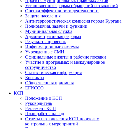
Проекты муниципальных правовых актов
Установленные формы обращений и заявлений
Оценка эффективности деятельности
Защита населения
Антитеррористическая комиссия города Кургана
Полномочия, задачи и функции
Муниципальная служба
Административная реформа
Результаты проверок
Информационные системы
Учрежденные СМИ
Официальные визиты и рабочие поездки
Участие в программах и международное
сотрудничество
Статистическая информация
Контакты
Общественная приемная
ЕГИССО
КСП
Положение о КСП
Руководитель
Регламент КСП
План работы на год
Отчеты и заключения КСП по итогам
контрольных мероприятий