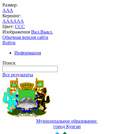
Размер:
A
A
A
Кернинг:
AA
AA
AA
Цвет:
C
C
C
Изображения
Вкл.
Выкл.
Обычная версия сайта
Войти
Информация
Поиск
Все результаты
Муниципальное образование
город Курган