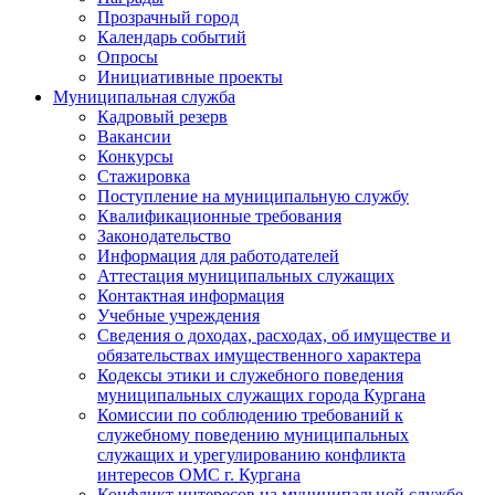
Прозрачный город
Календарь событий
Опросы
Инициативные проекты
Муниципальная служба
Кадровый резерв
Вакансии
Конкурсы
Стажировка
Поступление на муниципальную службу
Квалификационные требования
Законодательство
Информация для работодателей
Аттестация муниципальных служащих
Контактная информация
Учебные учреждения
Сведения о доходах, расходах, об имуществе и
обязательствах имущественного характера
Кодексы этики и служебного поведения
муниципальных служащих города Кургана
Комиссии по соблюдению требований к
служебному поведению муниципальных
служащих и урегулированию конфликта
интересов ОМС г. Кургана
Конфликт интересов на муниципальной службе