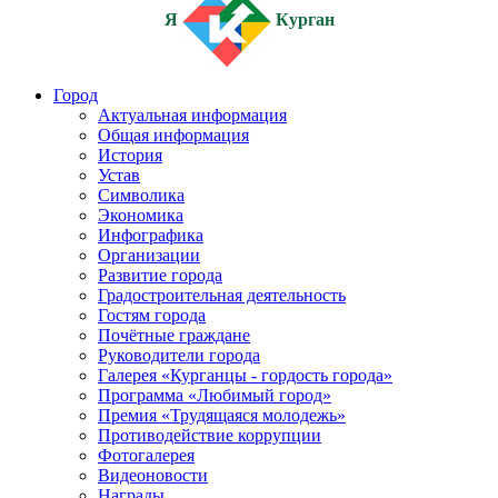
Я
Курган
Город
Актуальная информация
Общая информация
История
Устав
Символика
Экономика
Инфографика
Организации
Развитие города
Градостроительная деятельность
Гостям города
Почётные граждане
Руководители города
Галерея «Курганцы - гордость города»
Программа «Любимый город»
Премия «Трудящаяся молодежь»
Противодействие коррупции
Фотогалерея
Видеоновости
Награды