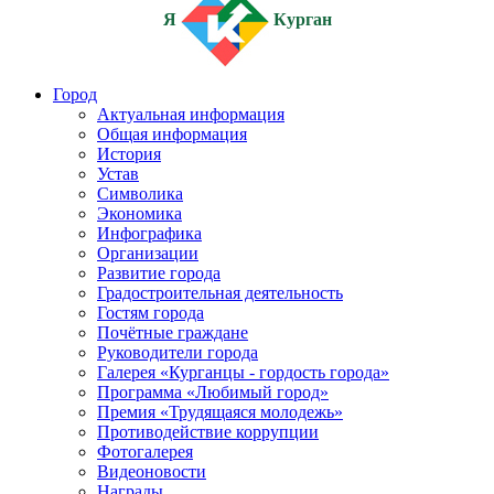
Я
Курган
Город
Актуальная информация
Общая информация
История
Устав
Символика
Экономика
Инфографика
Организации
Развитие города
Градостроительная деятельность
Гостям города
Почётные граждане
Руководители города
Галерея «Курганцы - гордость города»
Программа «Любимый город»
Премия «Трудящаяся молодежь»
Противодействие коррупции
Фотогалерея
Видеоновости
Награды