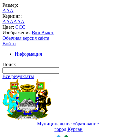
Размер:
A
A
A
Кернинг:
AA
AA
AA
Цвет:
C
C
C
Изображения
Вкл.
Выкл.
Обычная версия сайта
Войти
Информация
Поиск
Все результаты
Муниципальное образование
город Курган