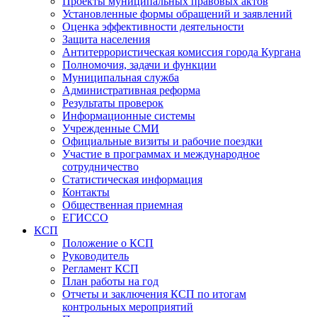
Проекты муниципальных правовых актов
Установленные формы обращений и заявлений
Оценка эффективности деятельности
Защита населения
Антитеррористическая комиссия города Кургана
Полномочия, задачи и функции
Муниципальная служба
Административная реформа
Результаты проверок
Информационные системы
Учрежденные СМИ
Официальные визиты и рабочие поездки
Участие в программах и международное
сотрудничество
Статистическая информация
Контакты
Общественная приемная
ЕГИССО
КСП
Положение о КСП
Руководитель
Регламент КСП
План работы на год
Отчеты и заключения КСП по итогам
контрольных мероприятий