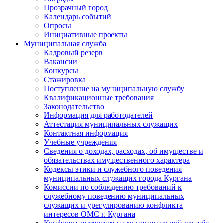
Прозрачный город
Календарь событий
Опросы
Инициативные проекты
Муниципальная служба
Кадровый резерв
Вакансии
Конкурсы
Стажировка
Поступление на муниципальную службу
Квалификационные требования
Законодательство
Информация для работодателей
Аттестация муниципальных служащих
Контактная информация
Учебные учреждения
Сведения о доходах, расходах, об имуществе и
обязательствах имущественного характера
Кодексы этики и служебного поведения
муниципальных служащих города Кургана
Комиссии по соблюдению требований к
служебному поведению муниципальных
служащих и урегулированию конфликта
интересов ОМС г. Кургана
Конфликт интересов на муниципальной службе