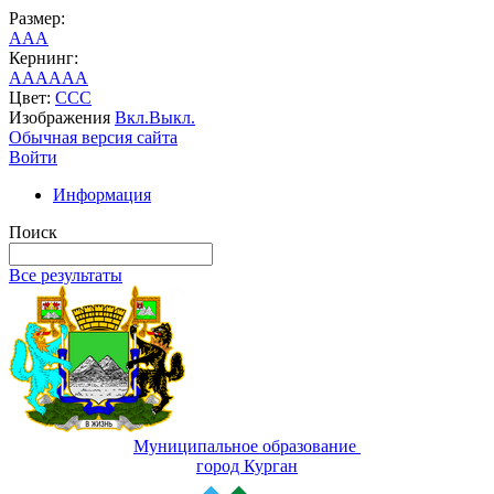
Размер:
A
A
A
Кернинг:
AA
AA
AA
Цвет:
C
C
C
Изображения
Вкл.
Выкл.
Обычная версия сайта
Войти
Информация
Поиск
Все результаты
Муниципальное образование
город Курган