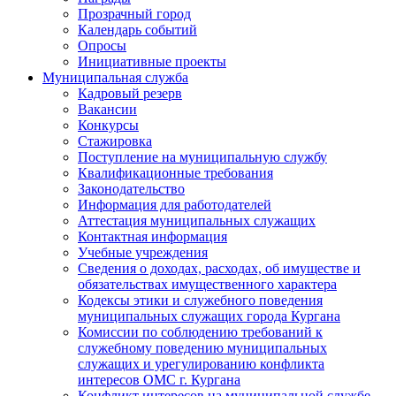
Прозрачный город
Календарь событий
Опросы
Инициативные проекты
Муниципальная служба
Кадровый резерв
Вакансии
Конкурсы
Стажировка
Поступление на муниципальную службу
Квалификационные требования
Законодательство
Информация для работодателей
Аттестация муниципальных служащих
Контактная информация
Учебные учреждения
Сведения о доходах, расходах, об имуществе и
обязательствах имущественного характера
Кодексы этики и служебного поведения
муниципальных служащих города Кургана
Комиссии по соблюдению требований к
служебному поведению муниципальных
служащих и урегулированию конфликта
интересов ОМС г. Кургана
Конфликт интересов на муниципальной службе