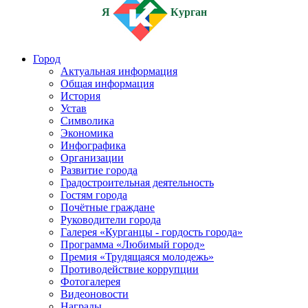
Я
Курган
Город
Актуальная информация
Общая информация
История
Устав
Символика
Экономика
Инфографика
Организации
Развитие города
Градостроительная деятельность
Гостям города
Почётные граждане
Руководители города
Галерея «Курганцы - гордость города»
Программа «Любимый город»
Премия «Трудящаяся молодежь»
Противодействие коррупции
Фотогалерея
Видеоновости
Награды