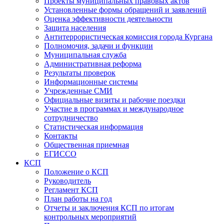
Проекты муниципальных правовых актов
Установленные формы обращений и заявлений
Оценка эффективности деятельности
Защита населения
Антитеррористическая комиссия города Кургана
Полномочия, задачи и функции
Муниципальная служба
Административная реформа
Результаты проверок
Информационные системы
Учрежденные СМИ
Официальные визиты и рабочие поездки
Участие в программах и международное
сотрудничество
Статистическая информация
Контакты
Общественная приемная
ЕГИССО
КСП
Положение о КСП
Руководитель
Регламент КСП
План работы на год
Отчеты и заключения КСП по итогам
контрольных мероприятий