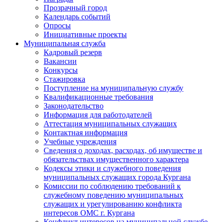
Прозрачный город
Календарь событий
Опросы
Инициативные проекты
Муниципальная служба
Кадровый резерв
Вакансии
Конкурсы
Стажировка
Поступление на муниципальную службу
Квалификационные требования
Законодательство
Информация для работодателей
Аттестация муниципальных служащих
Контактная информация
Учебные учреждения
Сведения о доходах, расходах, об имуществе и
обязательствах имущественного характера
Кодексы этики и служебного поведения
муниципальных служащих города Кургана
Комиссии по соблюдению требований к
служебному поведению муниципальных
служащих и урегулированию конфликта
интересов ОМС г. Кургана
Конфликт интересов на муниципальной службе