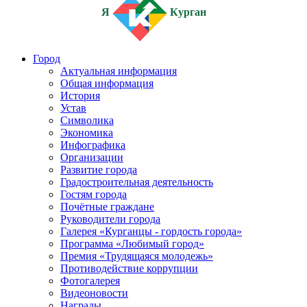
Я
Курган
Город
Актуальная информация
Общая информация
История
Устав
Символика
Экономика
Инфографика
Организации
Развитие города
Градостроительная деятельность
Гостям города
Почётные граждане
Руководители города
Галерея «Курганцы - гордость города»
Программа «Любимый город»
Премия «Трудящаяся молодежь»
Противодействие коррупции
Фотогалерея
Видеоновости
Награды