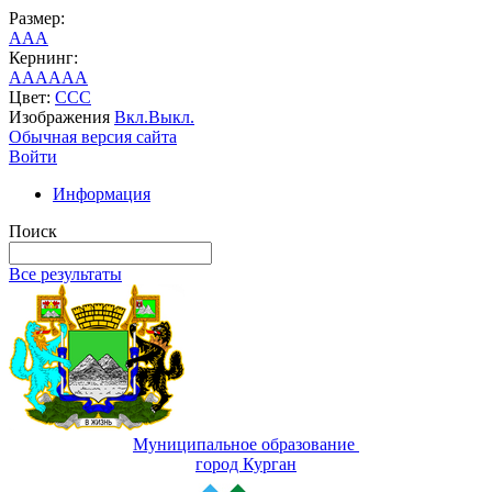
Размер:
A
A
A
Кернинг:
AA
AA
AA
Цвет:
C
C
C
Изображения
Вкл.
Выкл.
Обычная версия сайта
Войти
Информация
Поиск
Все результаты
Муниципальное образование
город Курган