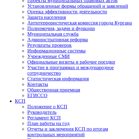
Проекты муниципальных правовых актов
Установленные формы обращений и заявлений
Оценка эффективности деятельности
Защита населения
Антитеррористическая комиссия города Кургана
Полномочия, задачи и функции
Муниципальная служба
Административная реформа
Результаты проверок
Информационные системы
Учрежденные СМИ
Официальные визиты и рабочие поездки
Участие в программах и международное
сотрудничество
Статистическая информация
Контакты
Общественная приемная
ЕГИССО
КСП
Положение о КСП
Руководитель
Регламент КСП
План работы на год
Отчеты и заключения КСП по итогам
контрольных мероприятий