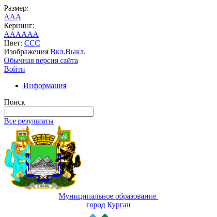
Размер:
A
A
A
Кернинг:
AA
AA
AA
Цвет:
C
C
C
Изображения
Вкл.
Выкл.
Обычная версия сайта
Войти
Информация
Поиск
Все результаты
Муниципальное образование
город Курган