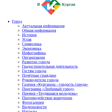
Я
Курган
Город
Актуальная информация
Общая информация
История
Устав
Символика
Экономика
Инфографика
Организации
Развитие города
Градостроительная деятельность
Гостям города
Почётные граждане
Руководители города
Галерея «Курганцы - гордость города»
Программа «Любимый город»
Премия «Трудящаяся молодежь»
Противодействие коррупции
Фотогалерея
Видеоновости
Награды