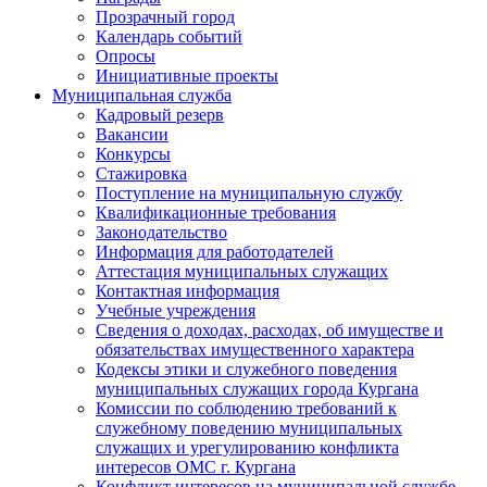
Прозрачный город
Календарь событий
Опросы
Инициативные проекты
Муниципальная служба
Кадровый резерв
Вакансии
Конкурсы
Стажировка
Поступление на муниципальную службу
Квалификационные требования
Законодательство
Информация для работодателей
Аттестация муниципальных служащих
Контактная информация
Учебные учреждения
Сведения о доходах, расходах, об имуществе и
обязательствах имущественного характера
Кодексы этики и служебного поведения
муниципальных служащих города Кургана
Комиссии по соблюдению требований к
служебному поведению муниципальных
служащих и урегулированию конфликта
интересов ОМС г. Кургана
Конфликт интересов на муниципальной службе