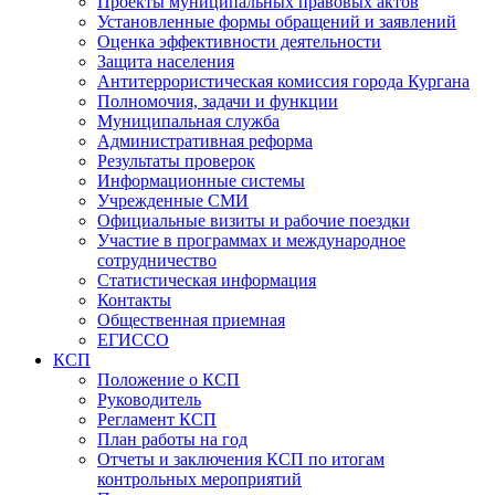
Проекты муниципальных правовых актов
Установленные формы обращений и заявлений
Оценка эффективности деятельности
Защита населения
Антитеррористическая комиссия города Кургана
Полномочия, задачи и функции
Муниципальная служба
Административная реформа
Результаты проверок
Информационные системы
Учрежденные СМИ
Официальные визиты и рабочие поездки
Участие в программах и международное
сотрудничество
Статистическая информация
Контакты
Общественная приемная
ЕГИССО
КСП
Положение о КСП
Руководитель
Регламент КСП
План работы на год
Отчеты и заключения КСП по итогам
контрольных мероприятий