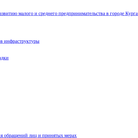
звитию малого и среднего предпринимательства в городе Курга
ов инфраструктуры
адки
ия обращений лиц и принятых мерах