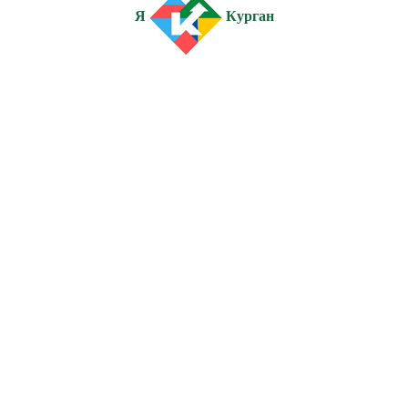
Я
Курган