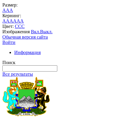
Размер:
A
A
A
Кернинг:
AA
AA
AA
Цвет:
C
C
C
Изображения
Вкл.
Выкл.
Обычная версия сайта
Войти
Информация
Поиск
Все результаты