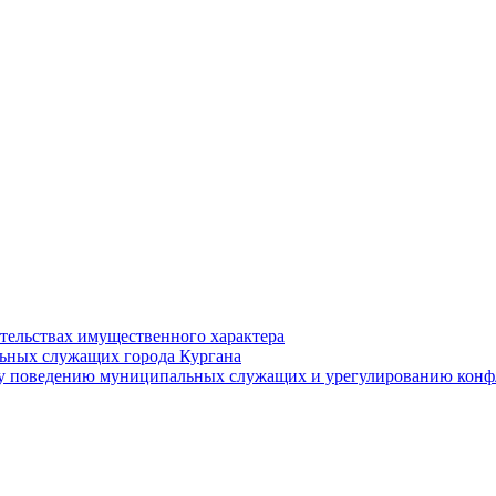
ательствах имущественного характера
ьных служащих города Кургана
у поведению муниципальных служащих и урегулированию конфл