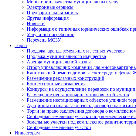
Мониторинг качества муниципальных услуг
Электронные сервисы
Предварительная запись
Другая информация
Новости
Информация о типичных юридических ошибках при
Услуги по погребению
Перечень МСЗУ
Торги
Продажа, аренда земельных и лесных участков
Продажа муниципального имущества
Аренда муниципальной казны
Отбор управляющих компаний для многоквартирн
Капитальный ремонт домов за счет средств фонда
Размещение рекламных конструкций
Концессионные соглашения
Конкурсы на осуществление перевозок по муници
Размещение нестационарных торговых объектов
Размещение нестационарных объектов уличной тор
Аукционы на право заключить договор о развитии 
Торги на право заключения договора о комплексно
Свободные земельные участки под коммерческое и
Земельные участки под комплексное развитие терр
Свободные земельные участки
Инвесторам