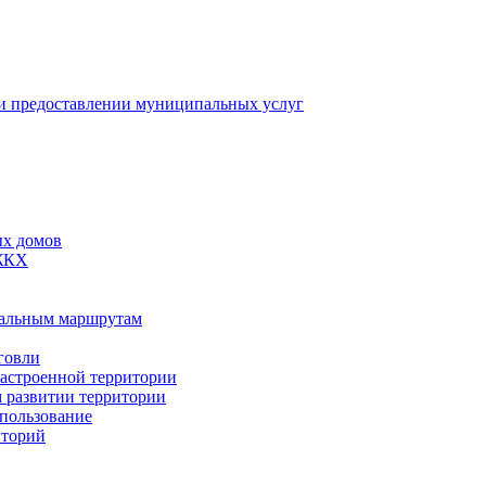
 предоставлении муниципальных услуг
ых домов
 ЖКХ
пальным маршрутам
говли
застроенной территории
м развитии территории
спользование
иторий