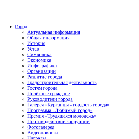
Город
Актуальная информация
Общая информация
История
Устав
Символика
Экономика
Инфографика
Организации
Развитие города
Градостроительная деятельность
Гостям города
Почётные граждане
Руководители города
Галерея «Курганцы - гордость города»
Программа «Любимый город»
Премия «Трудящаяся молодежь»
Противодействие коррупции
Фотогалерея
Видеоновости
Награды