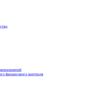
ество
 мероприятий
го финансового контроля