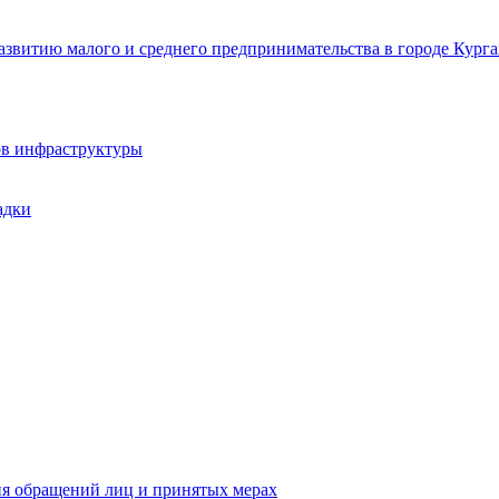
звитию малого и среднего предпринимательства в городе Курга
ов инфраструктуры
адки
ия обращений лиц и принятых мерах