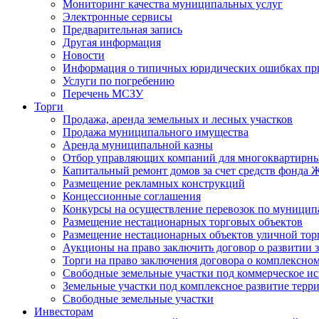
Мониторинг качества муниципальных услуг
Электронные сервисы
Предварительная запись
Другая информация
Новости
Информация о типичных юридических ошибках при
Услуги по погребению
Перечень МСЗУ
Торги
Продажа, аренда земельных и лесных участков
Продажа муниципального имущества
Аренда муниципальной казны
Отбор управляющих компаний для многоквартирн
Капитальный ремонт домов за счет средств фонда
Размещение рекламных конструкций
Концессионные соглашения
Конкурсы на осуществление перевозок по муници
Размещение нестационарных торговых объектов
Размещение нестационарных объектов уличной тор
Аукционы на право заключить договор о развитии 
Торги на право заключения договора о комплексно
Свободные земельные участки под коммерческое и
Земельные участки под комплексное развитие терр
Свободные земельные участки
Инвесторам