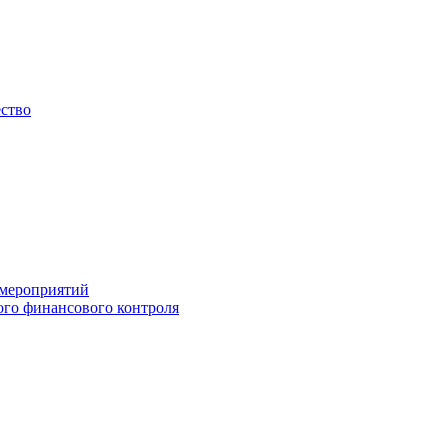
ество
 мероприятий
го финансового контроля