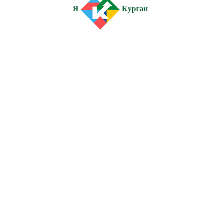
Я
Курган