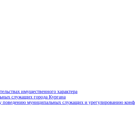
ательствах имущественного характера
ьных служащих города Кургана
у поведению муниципальных служащих и урегулированию конфл