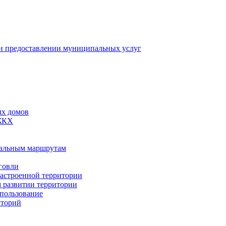
 предоставлении муниципальных услуг
ых домов
 ЖКХ
пальным маршрутам
говли
застроенной территории
м развитии территории
спользование
иторий