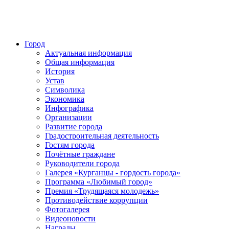
Город
Актуальная информация
Общая информация
История
Устав
Символика
Экономика
Инфографика
Организации
Развитие города
Градостроительная деятельность
Гостям города
Почётные граждане
Руководители города
Галерея «Курганцы - гордость города»
Программа «Любимый город»
Премия «Трудящаяся молодежь»
Противодействие коррупции
Фотогалерея
Видеоновости
Награды