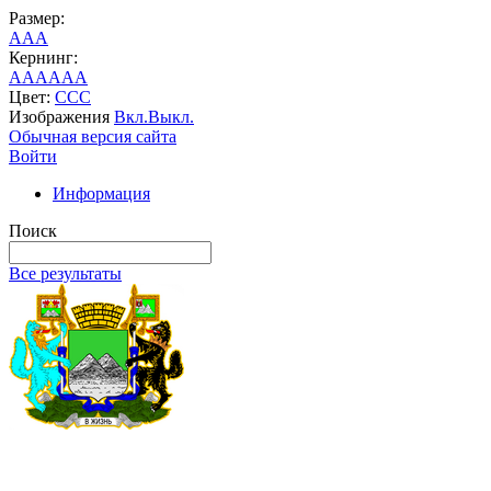
Размер:
A
A
A
Кернинг:
AA
AA
AA
Цвет:
C
C
C
Изображения
Вкл.
Выкл.
Обычная версия сайта
Войти
Информация
Поиск
Все результаты