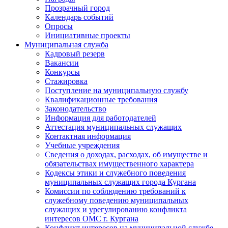
Прозрачный город
Календарь событий
Опросы
Инициативные проекты
Муниципальная служба
Кадровый резерв
Вакансии
Конкурсы
Стажировка
Поступление на муниципальную службу
Квалификационные требования
Законодательство
Информация для работодателей
Аттестация муниципальных служащих
Контактная информация
Учебные учреждения
Сведения о доходах, расходах, об имуществе и
обязательствах имущественного характера
Кодексы этики и служебного поведения
муниципальных служащих города Кургана
Комиссии по соблюдению требований к
служебному поведению муниципальных
служащих и урегулированию конфликта
интересов ОМС г. Кургана
Конфликт интересов на муниципальной службе