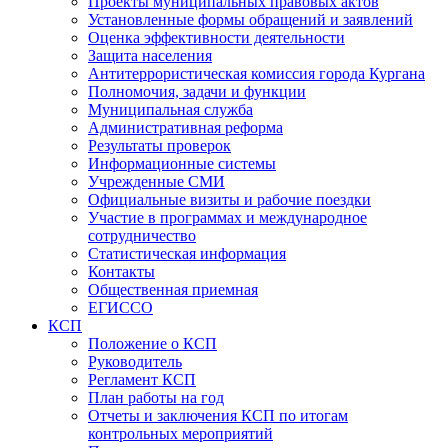
Проекты муниципальных правовых актов
Установленные формы обращений и заявлений
Оценка эффективности деятельности
Защита населения
Антитеррористическая комиссия города Кургана
Полномочия, задачи и функции
Муниципальная служба
Административная реформа
Результаты проверок
Информационные системы
Учрежденные СМИ
Официальные визиты и рабочие поездки
Участие в программах и международное
сотрудничество
Статистическая информация
Контакты
Общественная приемная
ЕГИССО
КСП
Положение о КСП
Руководитель
Регламент КСП
План работы на год
Отчеты и заключения КСП по итогам
контрольных мероприятий