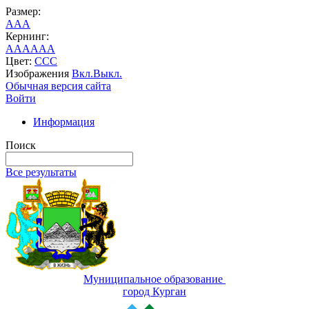
Размер:
A
A
A
Кернинг:
AA
AA
AA
Цвет:
C
C
C
Изображения
Вкл.
Выкл.
Обычная версия сайта
Войти
Информация
Поиск
Все результаты
Муниципальное образование
город Курган