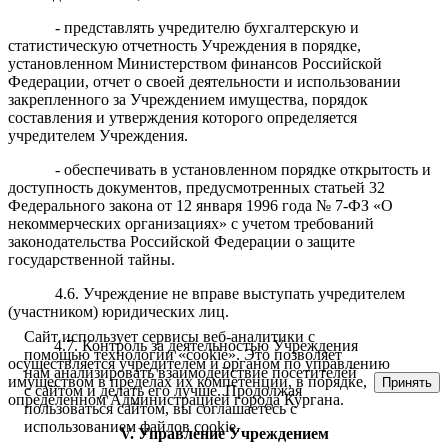
- представлять учредителю бухгалтерскую и
статистическую отчетность Учреждения в порядке,
установленном Министерством финансов Российской
Федерации, отчет о своей деятельности и использовании
закрепленного за Учреждением имущества, порядок
составления и утверждения которого определяется
учредителем Учреждения.
- обеспечивать в установленном порядке открытость и
доступность документов, предусмотренных статьей 32
Федерального закона от 12 января 1996 года № 7-ФЗ «О
некоммерческих организациях» с учетом требований
законодательства Российской Федерации о защите
государственной тайны.
4.6. Учреждение не вправе выступать учредителем
(участником) юридических лиц.
Сайт использует сервисы веб-аналитики с
4.7. Контроль за деятельностью Учреждения
помощью технологии «cookie». Это позволяет
осуществляется учредителем и органом по управлению
нам анализировать взаимодействие посетителей
имуществом в пределах их компетенции, в порядке,
Принять
с сайтом и делать его лучше. Продолжая
определенном Администрацией города Кургана.
пользоваться сайтом, вы соглашаетесь с
использованием файлов cookie.
V
. Управление Учреждением