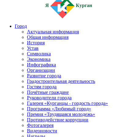
Я
Курган
Город
Актуальная информация
Общая информация
История
Устав
Символика
Экономика
Инфографика
Организации
Развитие города
Градостроительная деятельность
Гостям города
Почётные граждане
Руководители города
Галерея «Курганцы - гордость города»
Программа «Любимый город»
Премия «Трудящаяся молодежь»
Противодействие коррупции
Фотогалерея
Видеоновости
Награды