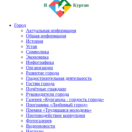
Я
Курган
Город
Актуальная информация
Общая информация
История
Устав
Символика
Экономика
Инфографика
Организации
Развитие города
Градостроительная деятельность
Гостям города
Почётные граждане
Руководители города
Галерея «Курганцы - гордость города»
Программа «Любимый город»
Премия «Трудящаяся молодежь»
Противодействие коррупции
Фотогалерея
Видеоновости
Награды