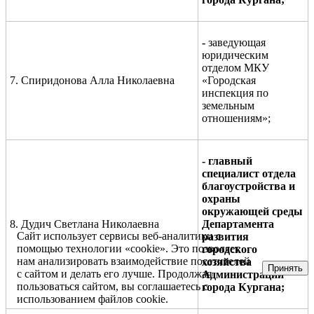
-
заведующая
юридическим
отделом МКУ
7. Спиридонова Алла Николаевна
«Городская
инспекция по
земельным
отношениям»;
- главный
специалист отдела
благоустройства и
охраны
окружающей среды
8. Дудич Светлана Николаевна
Департамента
Сайт использует сервисы веб-аналитики с
развития
помощью технологии «cookie». Это позволяет
городского
нам анализировать взаимодействие посетителей
хозяйства
Принять
с сайтом и делать его лучше. Продолжая
Администрации
пользоваться сайтом, вы соглашаетесь с
города Кургана;
использованием файлов cookie.