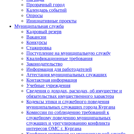
Прозрачный город
Календарь событий
Опросы
Инициативные проекты
Муниципальная служба
Кадровый резерв
Вакансии
Конкурсы
Стажировка
Поступление на муниципальную службу
Квалификационные требования
Законодательство
Информация для работодателей
Аттестация муниципальных служащих
Контактная информация
Учебные учреждения
Сведения о доходах, расходах, об имуществе и
обязательствах имущественного характера
Кодексы этики и служебного поведения
муниципальных служащих города Кургана
Комиссии по соблюдению требований к
служебному поведению муниципальных
служащих и урегулированию конфликта
интересов ОМС г. Кургана
Конфликт интересов на муниципальной службе