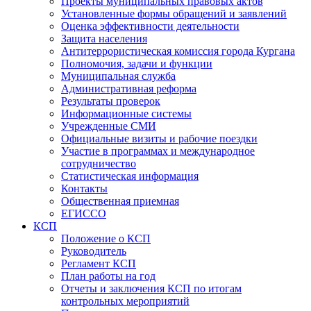
Проекты муниципальных правовых актов
Установленные формы обращений и заявлений
Оценка эффективности деятельности
Защита населения
Антитеррористическая комиссия города Кургана
Полномочия, задачи и функции
Муниципальная служба
Административная реформа
Результаты проверок
Информационные системы
Учрежденные СМИ
Официальные визиты и рабочие поездки
Участие в программах и международное
сотрудничество
Статистическая информация
Контакты
Общественная приемная
ЕГИССО
КСП
Положение о КСП
Руководитель
Регламент КСП
План работы на год
Отчеты и заключения КСП по итогам
контрольных мероприятий