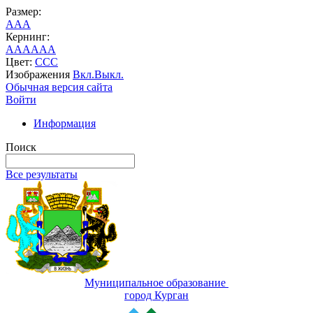
Размер:
A
A
A
Кернинг:
AA
AA
AA
Цвет:
C
C
C
Изображения
Вкл.
Выкл.
Обычная версия сайта
Войти
Информация
Поиск
Все результаты
Муниципальное образование
город Курган